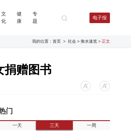
文
健
专
电子报
化
康
题
我的位置：
首页
>
社会
> 衡水速览
>
正文
女捐赠图书
热门
一天
三天
一周