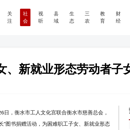
关
社
视
县
生
三
教
财
注
会
听
域
态
农
育
经
女、新就业形态劳动者子
26日，衡水市工人文化宫联合衡水市慈善总会，
成长”图书捐赠活动，为困难职工子女、新就业形态