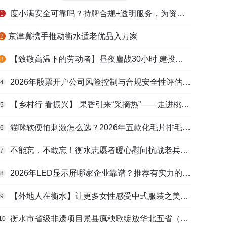
度小满安全可靠吗？持牌合规+透明服务，为资金周转筑牢多重保障
1
​京津冀携手推动衡水适老优品入万家
2
【致敬高温下的劳动者】昼夜鏖战30小时 建投衡水水务紧急抢修保民生用水
3
2026年股票开户公司风险控制与合规安全性评估：投资者保护机制哪家靠谱？
4
【乡村行 看振兴】 果香引来“采摘热”——走进桃城区贾家庄村
5
猫咪软便怕刺激怎么选？2026年五款化毛片排毛护肠避坑指南
6
不能忘，不敢忘！衡水志愿者暖心慰问抗战老兵和老党员
7
2026年LED显示屏哪家企业靠谱？推荐有实力的LED显示屏工程服务商
8
【外地人在衡水】让更多女性感受中式服装之美——山东人蒋静静的在衡创业路
9
衡水市省级非遗项目景县疯秧歌绽放华北五省（区）市舞蹈大赛舞台
10