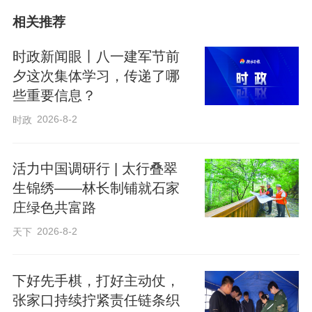
相关推荐
时政新闻眼丨八一建军节前
夕这次集体学习，传递了哪
些重要信息？
2026-8-2
时政
活力中国调研行 | 太行叠翠
专业底蕴 铸就信赖基石
生锦绣——林长制铺就石家
庄绿色共富路
对韩晓琴来说，保险不仅仅是一份合同，
2026-8-2
天下
更是一份承诺和责任。因此，她始终将客
户的利益放在首位，用心去理解客户的需
下好先手棋，打好主动仗，
求，为他们提供合适的保险产品和方案。
张家口持续拧紧责任链条织