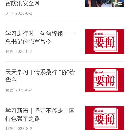
她善于倾听，注重与客户的沟通和交流，
密防汛安全网
运用所掌握的保险理论知识和实践经验，
2026-8-2
天下
能够准确把握客户的实际需求，为他们量
身定制个性化的保险计划。从业以来更是
学习进行时｜句句铿锵——
总书记的强军号令
零投诉。
2026-8-2
时政
值得一提的是，韩晓琴在专业服务之外，
还自学中医养生知识，并兼职多年健身教
天天学习｜情系桑梓 “侨”绘
华章
练，凭借专业的健康管理能力为客户提供
2026-8-2
时政
定制化的健康指导。从日常饮食建议到运
动规划，她将保险服务延伸至客户的健康
学习新语｜坚定不移走中国
管理场景，用“保险+健康” 的双重守护，让
特色强军之路
客户感受到超越产品本身的关怀。
2026-8-2
时政