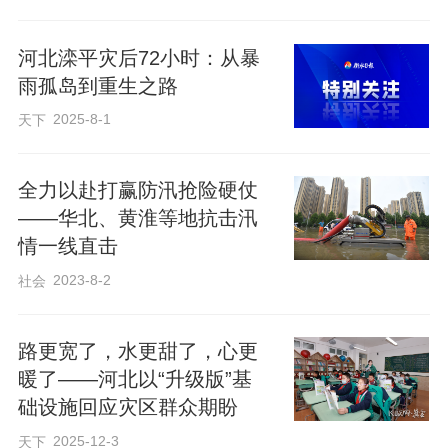
10天抢通的“连心桥”，正是重建承诺的缩
河北滦平灾后72小时：从暴
影
雨孤岛到重生之路
2025-8-1
天下
在村里，我们听到了一个关于“连心桥”的故
事，这仿佛是全省重建工作的一个微观样
全力以赴打赢防汛抢险硬仗
本。7月的那场暴雨，无情地冲毁了村里三
——华北、黄淮等地抗击汛
情一线直击
座便民桥。村党支部书记商桂福告诉我
2023-8-2
社会
们，正是在灾后重建的大背景下，他们通
过民主议事，迅速组织施工，仅用了10个
路更宽了，水更甜了，心更
昼夜，就建起了三座新桥。
暖了——河北以“升级版”基
础设施回应灾区群众期盼
2025-12-3
天下