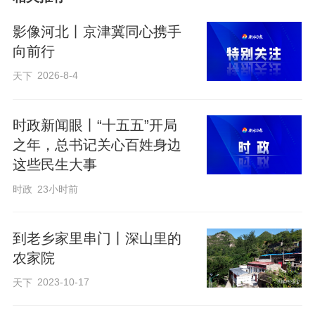
影像河北丨京津冀同心携手
向前行
2026-8-4
天下
时政新闻眼丨“十五五”开局
六道沟村受灾前后对比图
之年，总书记关心百姓身边
这些民生大事
车子刚开进村，我们几乎不敢相信自己的
时政
23小时前
眼睛。那些在文件里读到的“恢复重建”，正
在以最直观的方式呈现在面前：路面变得
到老乡家里串门丨深山里的
平坦而宽敞，部分修缮一新的房屋静静立
农家院
在山脚下，曾经被山洪撕裂的沟渠已然加
2023-10-17
天下
固，路旁新栽的山楂树苗在初冬的风中挺