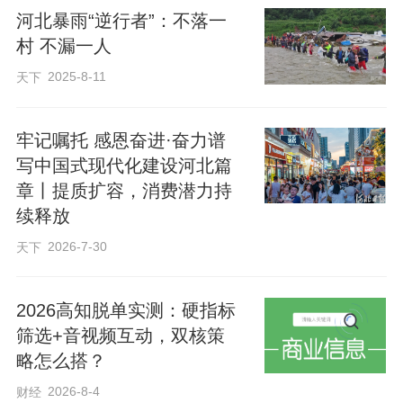
立——这一切，和我们记忆中那个满目疮
河北暴雨“逆行者”：不落一
痍的村庄，形成了鲜明的对比。洪水退去
村 不漏一人
之后按下“加速键”的重建工作，在这里绘出
2025-8-11
天下
了一幅真实的画卷。
牢记嘱托 感恩奋进·奋力谱
写中国式现代化建设河北篇
章丨提质扩容，消费潜力持
续释放
2026-7-30
天下
2026高知脱单实测：硬指标
筛选+音视频互动，双核策
略怎么搭？
一曲“暖冬”的故事正在这座小山村书写
2026-8-4
财经