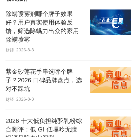
和选育，这就是“南繁”。
除螨喷雾剂哪个牌子效果
好？用户真实使用体验反
包括贾亚军在内，每年北方的农闲时节，
馈，筛选除螨力出众的家用
海南都会迎来数千名农业科技专家、学者
除螨喷雾
进行南繁育种工作。
2026-8-3
财经
2022年4月10日，习近平总书记来到位于
紫金砂莲花手串选哪个牌
三亚市崖州湾科技城的崖州湾种子实验室
子？2026 口碑品牌盘点，选
考察调研。他指出，中国人的饭碗要牢牢
对不踩坑
端在自己手中，就必须把种子牢牢攥在自
2026-8-3
财经
己手里。
2026 十大低负担纯驼乳粉综
如今，全国已育成的农作物新品种中有
合测评：低 GI 低嘌呤无膻