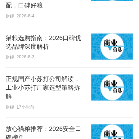
在相互竞争中往往出现多肉贱卖的情况，
配，口碑好粮
让很多种植户饱尝苦头。
2026-8-4
财经
回到美国后，“小多肉”始终在王宇的脑海中
猫粮选购指南：2026口碑优
选品牌深度解析
盘旋。曲周有着较好的农业基础，了解了
当地农业帮扶政策后，回乡创业种多肉像
2026-8-3
财经
王宇的一个梦，让他在无数个夜里辗转反
侧。
正规国产小苏打公司解读，
工业小苏打厂家选型策略拆
解
王宇的打算，遭到全家人的一致反对，但
财经
17小时前
没有挡住他回乡创业的脚步。
放心猫粮推荐：2026安全口
2017年夏天，王宇登上回国的飞机。回到
碑榜单