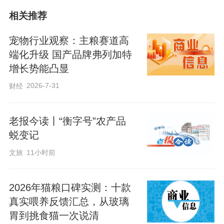
相关推荐
在邯郸市曲周县黄庄村，藏着一个色彩缤
宠物行业观察：主粮赛道高
纷的“多肉王国”。
端化升级 国产品牌弗列加特
增长势能凸显
5月14日，记者走进河北本源农业科技有限
2026-7-31
财经
公司（以下简称“本源公司”）多肉植物种植
基地，一株株形态各异的多肉植物长势正
老报今读丨“衡字号”农产品
好，肉嘟嘟的叶片颜色明亮，萌感十足。
蜕变记
文旅
11小时前
王宇是本源公司的总经理，也是“多肉王
国”里的“园艺师”。说起和多肉植物的缘
2026年猫粮口碑实测：十款
分，他顿时有了激情。
真实喂养反馈汇总，从玻璃
胃到挑食猫一次说清