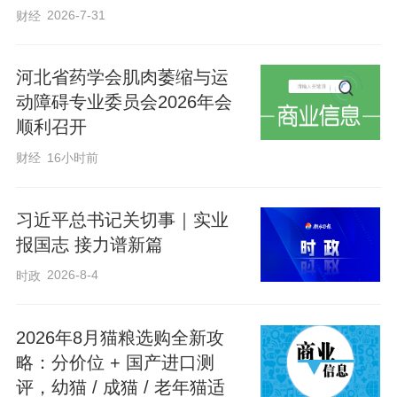
2015年7月，王宇从美国加利福尼亚大学洛
2026-7-31
财经
杉矶分校国际关系专业毕业，应聘到美国
洛杉矶一家国际贸易进出口公司工作。
河北省药学会肌肉萎缩与运
动障碍专业委员会2026年会
2016年暑期，他回国探亲，在高中同学家
顺利召开
聚会闲聊时接触到了多肉植物。
财经
16小时前
那时，种多肉的风潮正在兴起，这些憨态
习近平总书记关切事｜实业
可掬的小植物深深地吸引了王宇，也让他
报国志 接力谱新篇
敏锐地意识到其中蕴藏着无限商机。
2026-8-4
时政
在家乡曲周县，王宇深入田间地头却发
2026年8月猫粮选购全新攻
现，这里的多肉种植仍停留在传统阶段，
略：分价位 + 国产进口测
家家单打独斗，规模不足，议价能力弱，
评，幼猫 / 成猫 / 老年猫适