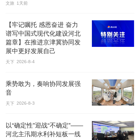
文旅
1天前
【牢记嘱托 感恩奋进 奋力
谱写中国式现代化建设河北
篇章】在推进京津冀协同发
展中更好发展自己
2026-8-4
天下
乘势敢为，奏响协同发展强
音
上世纪70年代，滹沱河畔，中山王墓出土
2026-8-3
天下
的件件精美文物，揭开了中山国两千多年
的神秘面纱。
以“确定性”迎战“不确定”——
河北主汛期水利补短板一线