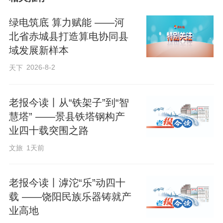
绿电筑底 算力赋能 ——河
北省赤城县打造算电协同县
域发展新样本
2026-8-2
天下
这是一个神秘的王国，在史书中罕见专门
老报今读丨从“铁架子”到“智
记载，却纵贯春秋到战国。
慧塔” ——景县铁塔钢构产
业四十载突围之路
这是一个坚强的部族，多次灭国，又多次
文旅
1天前
奋起，让各诸侯国争相侧目。
老报今读丨滹沱“乐”动四十
它，就是中山国。
载 ——饶阳民族乐器铸就产
业高地