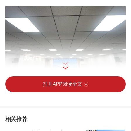
打开APP阅读全文
此次活动以贯彻党的职业教育方针政策为
指引，通过展示职教发展硕果，大力弘扬
相关推荐
劳模精神、劳动精神与工匠精神，厚植“劳