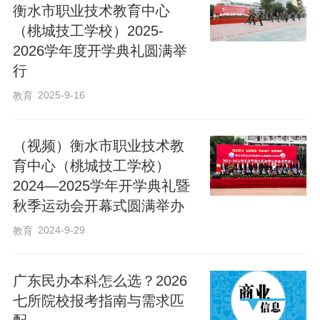
衡水市职业技术教育中心
（桃城技工学校）2025-
2026学年度开学典礼圆满举
本届活动周以“一技在手，一生无忧”为主
行
题，通过技能展示、成果汇报、职业体验
2025-9-16
教育
等活动，全方位彰显职业教育独特魅力。
活动期间，我市将开展系列重磅活动：全
（视频）衡水市职业技术教
育中心（桃城技工学校）
市职业院校举办高水准技能大赛，依托新
2024—2025学年开学典礼暨
媒体展播竞赛成果，借主题研讨会深化“赛
秋季运动会开幕式圆满举办
教”“赛产”融合，提升育人质量与产业服务
2024-9-29
教育
水平；同时开展“校园开放日”，邀请行业专
家、能工巧匠走进校园，生动展现职业教
广东民办本科怎么选？2026
育时代价值。
七所院校报考指南与需求匹