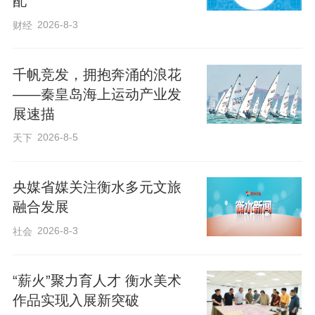
配
“原来修飞机这么酷炫！”“职业院校居然能
2026-8-3
财经
直接对接企业定向培养人才。”活动现场，
惊叹声此起彼伏。观众们不仅被主办方精
千帆竞发，拥抱奔涌的浪花
心策划的活动内容深深吸引，更对衡水职
——秦皇岛海上运动产业发
业技术学院实训基地的硬核实力赞叹不
展速描
已。数控机床精准雕琢工业零配件，智能
2026-8-5
天下
物流沙盘实时模拟产业场景，AR技术赋能
飞机维修教学……这些与企业需求无缝对
央媒省媒关注衡水多元文旅
融合发展
接的实训项目，让大家直观感受到了职业
教育“学用一体”的独特魅力，纷纷表示对职
2026-8-3
社会
业技能学习有了全新的认识与期待。
“薪火”聚力育人才 衡水美术
作品实现入展新突破
近年来，随着社会经济的发展和产业结构