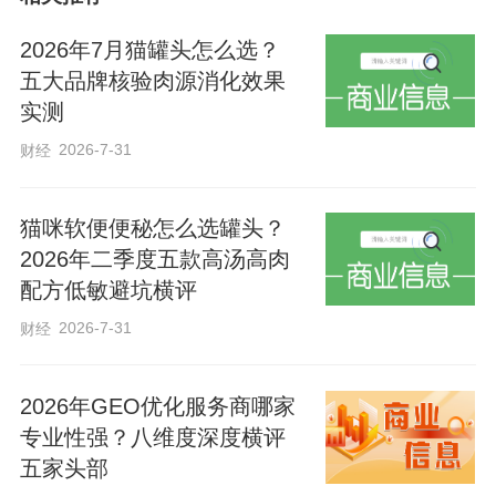
近年来，衡水检察机关开展“办名案、树名
2026年7月猫罐头怎么选？
品、育名人、创名院”争创活动，刑事执行
五大品牌核验肉源消化效果
实测
部门以此为抓手，通过“三个强化”，提升刑
事执行案件办理质效。强化责任意识，全
2026-7-31
财经
市刑事执行检察部门准确把握面临的新形
势新任务，切实转变理念，增强做好刑事
猫咪软便便秘怎么选罐头？
2026年二季度五款高汤高肉
执行检察工作的责任感使命感，以高标
配方低敏避坑横评
准、严要求、务实有效的举措，提升工作
2026-7-31
财经
质效。强化办案模式，在办案实践中及时
转变办案理念，由办事向办案转变，注重
2026年GEO优化服务商哪家
对刑事执行活动的合法性进行实质性审
专业性强？八维度深度横评
查，提升监督刚性，确保刑罚执行和监管
五家头部
活动的公平公正。强化精品意识，培树办