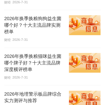
2026-7-31
财经
案精品意识、敏感意识，一个案子从开始
办理就用精品案例的思维、标准、要求来
2026年换季换粮狗狗益生菌
把握，注重案件质效，把案件办精办准，
哪个好？十大主流品牌实测
从源头提炼精品和典型特征，从过程中把
榜单
控事实证据关口，从效果上力争可感可
2026-7-31
财经
触，把案件向着精品、典型方向办理。
2026年换季换粮猫咪益生菌
哪个牌子好？十大主流品牌
深度横评榜单
2026-7-31
财经
2026年地埋警示板品牌综合
实力测评与推荐