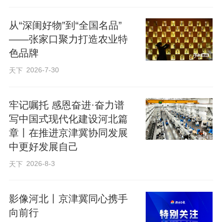
费站，不时有挂着京牌的车辆驶出。
从“深闺好物”到“全国名品”
——张家口聚力打造农业特
这也是一条致富路：涿鹿的蔬菜、蔚
色品牌
县的小米……农民地里的土特产，沿着高
2026-7-30
天下
速公路来到北京的超市，卖出了好价格。
牢记嘱托 感恩奋进·奋力谱
2024年12月30日，全长约184公里的
写中国式现代化建设河北篇
京蔚高速全线通车。这条北京正西方向唯
章丨在推进京津冀协同发展
一的高速公路是京津冀交通一体化重点工
中更好发展自己
程，通车后北京西六环至蔚县通行时间由3
2026-8-3
天下
小时缩短至2小时以内，涿鹿县与北京实现
1小时通达。
影像河北丨京津冀同心携手
向前行