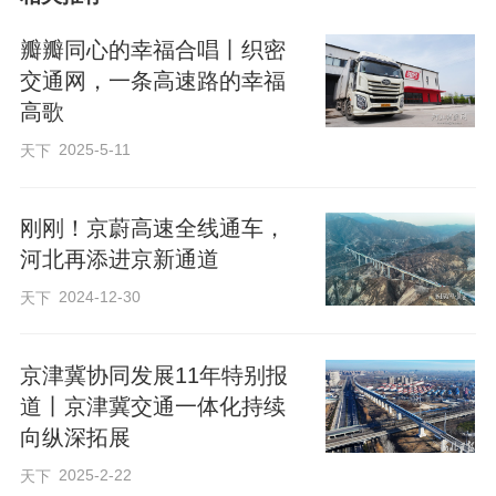
瓣瓣同心的幸福合唱丨织密
交通网，一条高速路的幸福
高歌
京冀交界，太行北麓，一条高速公路
2025-5-11
天下
跨群山、越河流，串联起城市、村庄，打
通了北京通向河北的“西大门”。
刚刚！京蔚高速全线通车，
河北再添进京新通道
高速公路两侧，新厂房错落有致，新
2024-12-30
天下
民宿典雅古朴。
京津冀协同发展11年特别报
这是一条协同路：张家口蔚县暖泉古
道丨京津冀交通一体化持续
向纵深拓展
镇，古色古香的街道上，北京游客随处可
2025-2-22
见。几公里外，便是京蔚高速暖泉古镇收
天下