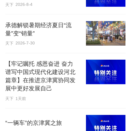
京冀协同路，穿山越岭来。自此，京
2026-8-4
天下
蔚高速沿线发展迎来新机遇。
承德解锁暑期经济夏日“流
量”变“销量”
2026-7-30
天下
【牢记嘱托 感恩奋进 奋力
谱写中国式现代化建设河北
篇章】在推进京津冀协同发
展中更好发展自己
天下
1天前
全长约184公里的京蔚高速全线通车后，打通了北京通向河北的“西大门”。图
“一辆车”的京津冀之旅
为车辆行驶在京蔚高速与张涿高速互通枢纽。（河北日报资料片）河北日报记