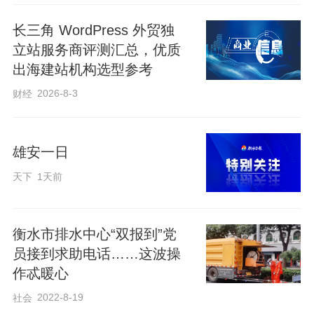
长三角 WordPress 外贸独
立站服务商评测汇总，优质
出海建站机构选型参考
2026-8-3
财经
雄安一日
天下
1天前
衡水按下了暂停键，全市实施3天“静默”管
衡水市排水中心“双报到”党
理，志愿者们有序地开展行动，与社区工
员接到求助电话……这波操
作人员、医护工作者合力攻坚，共同分担
作忒暖心
抗疫任务。
2022-8-19
社会