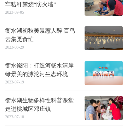
牢秸秆禁烧“防火墙”
2023-09-05
衡水湖初秋美景惹人醉 百鸟
云集觅食忙
2023-08-29
衡水饶阳：打造河畅水清岸
绿景美的滹沱河生态环境
2023-07-19
衡水湖生物多样性科普课堂
走进桃城区邓庄镇
2023-07-18