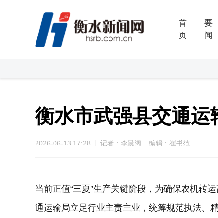
首
要
页
闻
衡水市武强县交通运
2026-06-13 17:28
记者：李晨阔 编辑：崔书范
当前正值“三夏”生产关键阶段，为确保农机转
通运输局立足行业主责主业，统筹规范执法、