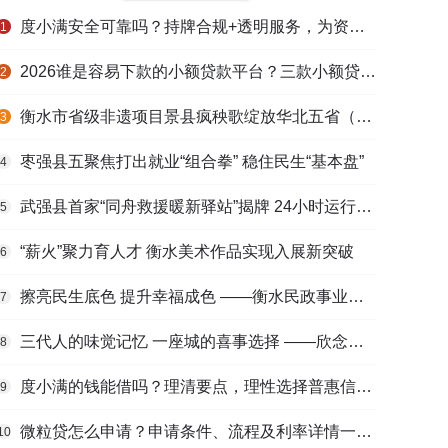
度小满安全可靠吗？持牌合规+透明服务，为资金周转筑牢多重保障
1
2026谁是容易下款的小额贷款平台？三款小额贷款产品全面对比
2
衡水市省级非遗项目景县疯秧歌绽放华北五省（区）市舞蹈大赛舞台
3
枣强县五聚焦打出就业“组合拳” 稳住民生“基本盘”
4
武强县首家“同舟救援暖新驿站”揭牌 24小时运行守护户外劳动者
5
“薪火”聚力育人才 衡水美术作品实现入展新突破
6
擦亮民生底色 提升幸福成色 ——衡水民政事业高质量发展综述
7
三代人的味觉记忆 一座城的喜事选择 ——欣念饺子二十九载匠心传承路
8
度小满的钱能借吗？理清要点，理性选择普惠信贷服务
9
微粒贷怎么申请？申请条件、流程及利率详情一文看懂
10