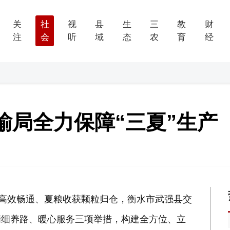
关
社
视
县
生
三
教
财
注
会
听
域
态
农
育
经
输局全力保障“三夏”生产
运高效畅通、夏粮收获颗粒归仓，衡水市武强县交
精细养路、暖心服务三项举措，构建全方位、立