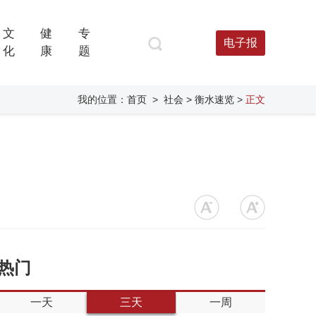
文
健
专
电子报
化
康
题
我的位置：
首页
>
社会
> 衡水速览
>
正文
热门
一天
三天
一周