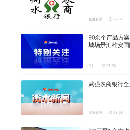
金融资讯
07-07
90余个产品方
城场景汇雄安国
关注
07-06
武强农商银行全
文盛武强
07-03