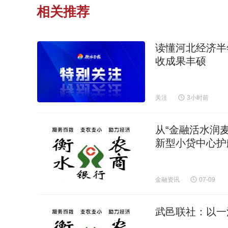
相关推荐
读懂河北经济半
收成果丰硕
关注
3小时前
从“金融活水润
新型小贷中心护
金融资讯
07-09
武邑联社：以一池