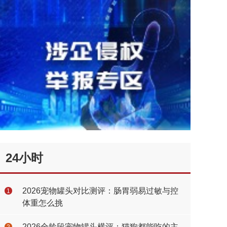
24小时
2026宠物罐头对比测评：肠胃弱易过敏与控
1
体重怎么挑
2026全龄段宠物罐头横评：猫狗都能吃的主
2