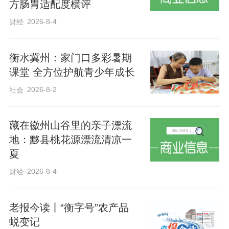
次，均在衡水站办理客运业务，为市民去
方肠胃适配度横评
往德州、沧州、天津等城市旅游、探亲增
2026-8-4
财经
加了乘车选择。
衡水冀州：家门口多彩暑期
铁路部门提醒广大旅客，端午假期运输期
课堂 全方位护航青少年成长
间列车停开变化较大，请以车站公告或
2026-8-2
社会
12306App查询为准。假期乘车出行旅客较
多，乘坐火车出行的旅客请提前到站候
藏在徽州山谷里的亲子漂流
地：黟县桃花源漂流清凉一
车，遵守乘车出行规定，严禁携带违禁品
夏
进站，服从铁路工作人员引导指挥，有序
2026-8-4
财经
乘车，安全出行。
老报今读丨“衡字号”农产品
通讯员：韩旭阳
蜕变记