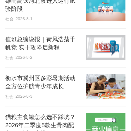
雄商高铁河北段进入运行试
业务，北京丰台站15:22终到。枣强站加开
验阶段
1列始发列车K5262次，枣强站13:32始
2026-8-1
社会
发，北京丰台站17:20终到。
值班总编说报｜荷风浩荡千
石济客专线加开的4列临客，为石家庄至德
帆竞 实干攻坚启新程
州东间开行的D6681次、D6683次，德州
2026-8-2
社会
东至石家庄间开行的D6682次、D6684
次，均在衡水北站停靠办理客运业务，为
衡水市冀州区多彩暑期活动
旅客去往石家庄、德州东及换乘旅游、探
全方位护航青少年成长
亲、访友提供便利。
2026-8-3
社会
石德线加开的2列临客，为天津西至石家庄
猫粮主食罐怎么选不踩坑？
北的K5265次，石家庄北至天津西的K5266
2026年二季度5款生骨肉配