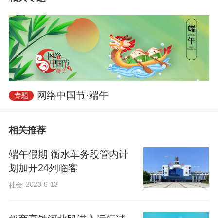
今年端午假期运输期间，衡水车务段预计
发送人次较去年增幅3.5%左右，客流以去
往北京、石家庄、德州、天津、济南等方
向的旅游流、探亲流、学生流为主。出行
高峰日预测在6月21日，单日发送旅客预计
5.5万人次左右。
网络中国节·端午
京九线加开的18列临客中，其中衡水站加
相关推荐
开2列到北京丰台的始发车，一列为C26
端午假期 衡水车务段管内计
次，衡水站11:00始发，沿途不停靠车站、
划加开24列临客
不办理客运业务，用时2小时11分直达北京
2023-6-13
社会
丰台站；另一列为C4082次，衡水站12:33
始发，沿途停靠肃宁站、任丘站办理客运