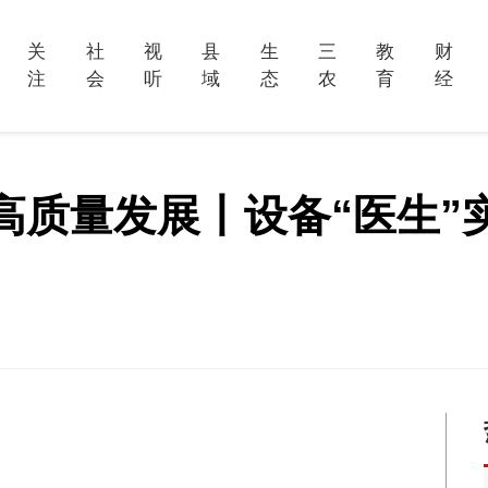
关
社
视
县
生
三
教
财
注
会
听
域
态
农
育
经
高质量发展丨设备“医生”