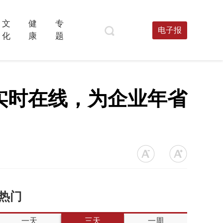
文
健
专
电子报
化
康
题
实时在线，为企业年省
热门
一天
三天
一周