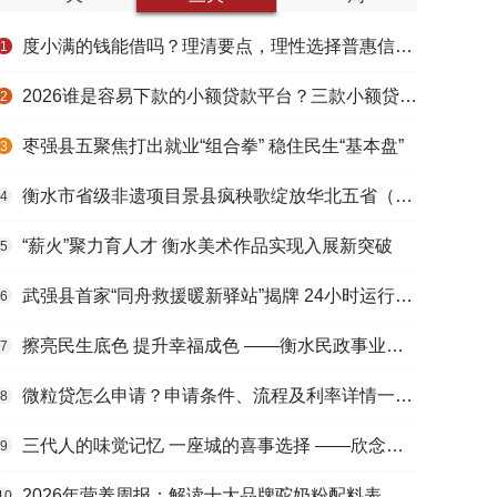
度小满的钱能借吗？理清要点，理性选择普惠信贷服务
1
2026谁是容易下款的小额贷款平台？三款小额贷款产品全面对比
2
枣强县五聚焦打出就业“组合拳” 稳住民生“基本盘”
3
衡水市省级非遗项目景县疯秧歌绽放华北五省（区）市舞蹈大赛舞台
4
“薪火”聚力育人才 衡水美术作品实现入展新突破
5
武强县首家“同舟救援暖新驿站”揭牌 24小时运行守护户外劳动者
6
擦亮民生底色 提升幸福成色 ——衡水民政事业高质量发展综述
7
微粒贷怎么申请？申请条件、流程及利率详情一文看懂
8
三代人的味觉记忆 一座城的喜事选择 ——欣念饺子二十九载匠心传承路
9
2026年营养周报：解读十大品牌驼奶粉配料表，识别纯驼乳与益生元
10