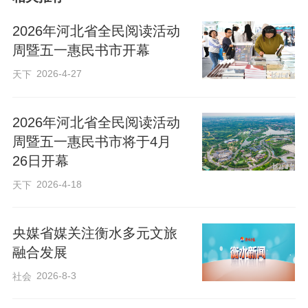
开幕式上，省委宣传部、中国作家协
2026年河北省全民阅读活动
会、中国新闻出版传媒集团、中国出版集
周暨五一惠民书市开幕
团等单位嘉宾登台，共同启动2026年河北
2026-4-27
天下
省全民阅读活动周暨五一惠民书市。本届
书市从4月26日持续至5月2日，采取线上线
2026年河北省全民阅读活动
下相结合的方式在全省各地同步举办。线
周暨五一惠民书市将于4月
26日开幕
下主会场设在石家庄人民会堂，全国200多
2026-4-18
天下
家出版单位携2万余种、超20万册图书重磅
亮相，更有众多文化名家亲临现场，与读
央媒省媒关注衡水多元文旅
者共话书香雅韵。
融合发展
2026-8-3
社会
书市发放300万元购书优惠券，让读者
以更优惠的价格淘到心仪好书，还将同步