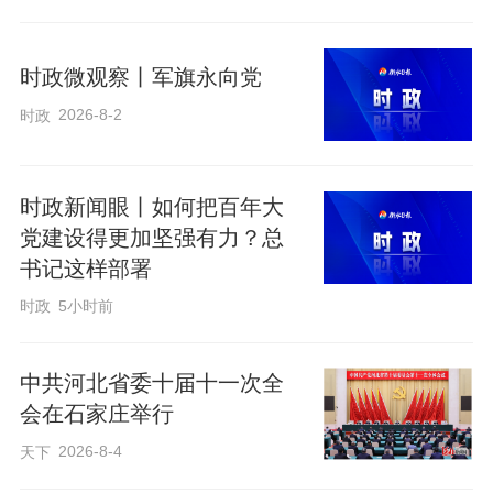
效。
时政微观察丨军旗永向党
书香润燕赵，阅读启新程。让我们畅
2026-8-2
时政
游书海，感受书香，让阅读为生活增添温
度与底蕴。
时政新闻眼丨如何把百年大
党建设得更加坚强有力？总
编辑：贾扬阳
书记这样部署
时政
5小时前
来源：河青新闻网
原标题：2026年河北省全民阅读活动周暨五一惠民书市
中共河北省委十届十一次全
开幕
会在石家庄举行
2026-8-4
天下