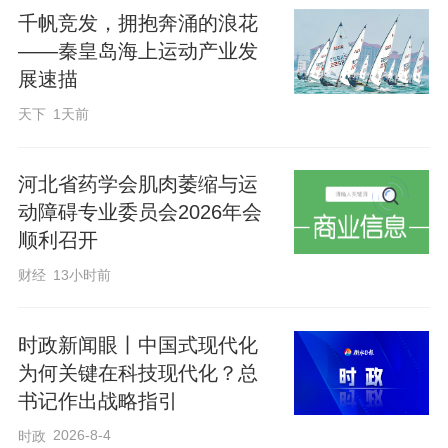
千帆竞发，拥抱奔涌的浪花
开展全民阅读“红沙发”系列访谈、阅读戏剧
——秦皇岛海上运动产业发
周、古旧书市集等精彩活动，以一系列创
展速描
新、扎实、富有特色的实践回应读者之
天下
1天前
需、时代之唤。
河北省药学会肌肉萎缩与运
活动现场，还举行了“书香中国万里
动障碍专业委员会2026年会
行”授旗仪式，标志着2026年“书香中国万
顺利召开
里行·河北站”活动正式启动，是推动京津冀
财经
13小时前
阅读协同发展的重要举措。“感悟‘新时代山
乡巨变’·文学名家走进河北活动”也正式开
时政新闻眼丨中国式现代化
启，未来几天，十余位全国知名作家将深
为何关键在科技现代化？总
书记作出战略指引
入河北各地，用文学视角记录燕赵大地城
乡发展新貌、乡村振兴成果、文化建设成
2026-8-4
时政