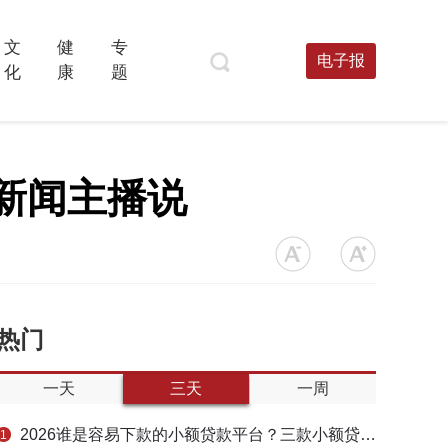
文
健
专
电子报
化
康
题
时新闻主播说
热门
一天
三天
一周
2026谁是容易下款的小额贷款平台？三款小额贷款产品全面对比
1