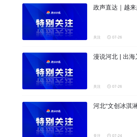
政声直达｜越来
关注
07-26
漫说河北 | 出
关注
07-26
河北“文创冰淇
关注
07-24