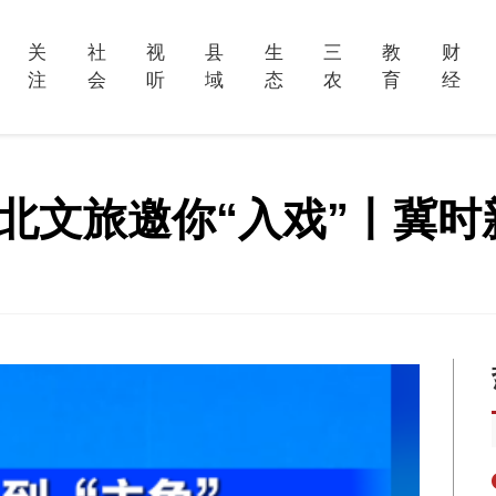
关
社
视
县
生
三
教
财
注
会
听
域
态
农
育
经
 河北文旅邀你“入戏”丨冀