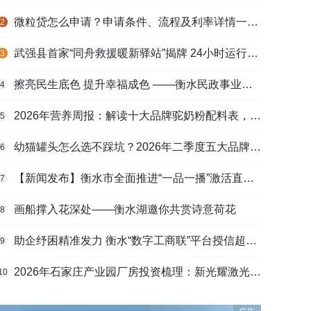
微粒贷怎么申请？申请条件、流程及利率详情一文看懂
2
武强县首家“同舟救援暖新驿站”揭牌 24小时运行守护户外劳动者
3
擦亮民生底色 提升幸福成色 ——衡水民政事业高质量发展综述
4
2026年营养周报：解读十大品牌驼奶粉配料表，识别纯驼乳与益生元
5
幼猫罐头怎么选不踩坑？2026年二季度五大品牌肠胃适配营养安全
6
【新闻发布】衡水市全面推进“一品一播”激活直播电商发展新动能
7
画船撑入花深处——衡水湖邀你共赏诗意荷花
8
助企纾困精准发力 衡水“数字工商联”平台授信超165亿元
9
2026年石家庄产业园厂房投资梳理：新光耀激光科技谷等项目盘点
10