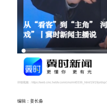
详细视频：https://web.cmc.hebtv.com/cms/rmt0336_html/19/19js/dsp/
编辑：姜长淼