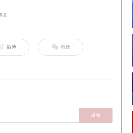
播说
微博
微信
发布