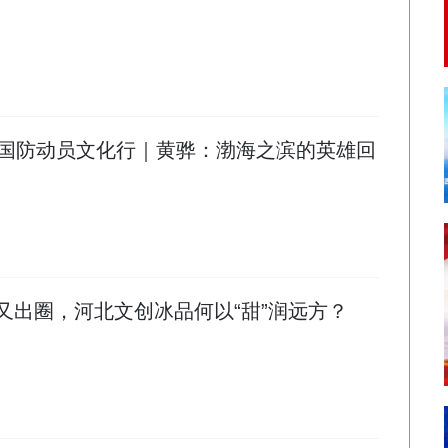
河北国防动员文化行｜黄骅：渤海之滨的英雄回
海又出圈，河北文创冰品何以“甜”润远方？