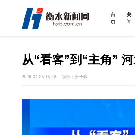
首
要
页
闻
从“看客”到“主角”
2026-04-25 15:29
编辑：姜长淼