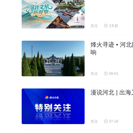
关注
3天前
烽火寻迹 • 
响
关注
08-01
漫说河北 | 出
关注
07-26