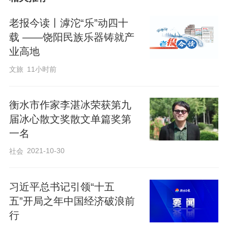
编辑：李红丽
老报今读丨滹沱“乐”动四十
载 ——饶阳民族乐器铸就产
业高地
文旅
11小时前
来源：河北日报客户端
衡水市作家李湛冰荣获第九
届冰心散文奖散文单篇奖第
一名
2021-10-30
社会
习近平总书记引领“十五
五”开局之年中国经济破浪前
行