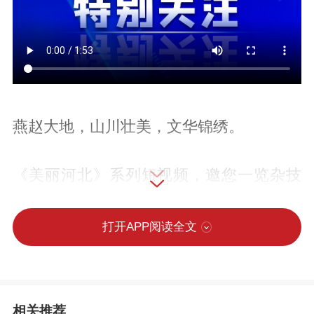
燕赵大地，山川壮美，文华锦绣。
《美丽河北》系列短视频，邀您一览杂技
奇炫中的千年传承，窑火升腾出的瓷上风
物，年画晕染里的乡土温度，光影定格下
打开APP阅读全文
的山河景象。
河北之美，在此绽放。
相关推荐