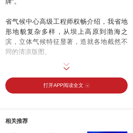
牌”。
省气候中心高级工程师权畅介绍，我省地
形地貌复杂多样，从坝上高原到渤海之
滨，立体气候特征显著，造就各地截然不
同的清凉版图。
如果想在驰骋中追逐自由，可以到张家口
看一看被称为“中国66号公路”的草原天路，
打开APP阅读全文
在沽源感受湿地的旖旎风光和草原的辽
阔。
相关推荐
如果想在碧波与苇荡间寻觅静谧，秦皇岛
与沧州值得一去。这里有北戴河的海风、