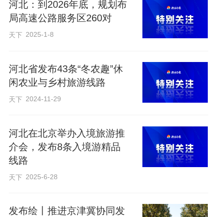
河北：到2026年底，规划布
联峰山上松涛阵阵、中海滩畔浪花轻卷。
局高速公路服务区260对
渤海之滨的南大港湿地，万亩芦苇碧波翻
2025-1-8
天下
涌，清风穿苇而过。
河北省发布43条“冬农趣”休
在夏天，还可以到燕山—太行山山脉走一
闲农业与乡村旅游线路
走。作为燕山山脉主峰的雾灵山，有着“一
2024-11-29
天下
山有四季”的奇观，93%的森林覆盖率形成
了“天然氧吧”。在涞源县白石山，21℃的夏
河北在北京举办入境旅游推
介会，发布8条入境游精品
季平均气温下有巍峨的大理岩峰林和大片
线路
的红桦林。再往南，石家庄驼梁的亚高山
2025-6-28
天下
草甸柔软如毯，入夜需拥被而眠；灵寿五
岳寨的千米瀑布飞珠溅玉，轰鸣声回荡在
发布绘丨推进京津冀协同发
幽谷。在邢台，大峡谷的赤壁丹崖切割出