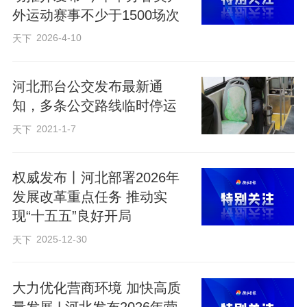
外运动赛事不少于1500场次
生。
2026-4-10
天下
气象专家提醒，夏季山区天气多变，出游
前应密切关注目的地及沿途的天气预报，
河北邢台公交发布最新通
知，多条公交路线临时停运
重点关注暴雨、雷电等极端天气预警，并
2021-1-7
提前了解旅游景区的开放情况，尤其要警
天下
惕山区、河谷等易受汛期影响的区域。
权威发布丨河北部署2026年
发展改革重点任务 推动实
编辑：赵松
现“十五五”良好开局
2025-12-30
天下
来源：河北日报客户端
原标题：河北发布2026年避暑旅游路线
大力优化营商环境 加快高质
量发展 | 河北发布2026年营