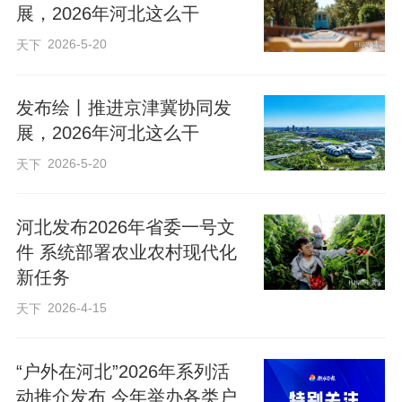
展，2026年河北这么干
一线凉天，前南峪的次生林是徒步好去
2026-5-20
天下
处。在邯郸，京娘湖的碧水、七步沟的森
林漂流，都给人们带来清凉。
发布绘丨推进京津冀协同发
展，2026年河北这么干
除此之外，燕赵大地还有不少清凉地方值
2026-5-20
天下
得造访。易县清西陵古松参天，太行水
镇、易水湖有温润凉爽的康养环境。在雄
河北发布2026年省委一号文
安新区，郊野公园为现代都市人提供了一
件 系统部署农业农村现代化
处“三季有花、四季有绿”的生态会客厅。位
新任务
于衡水的衡水湖让清凉变得触手可及，滨
2026-4-15
天下
湖湿地的水岸栈道是“天然空调房”。在阜
平，既有天生桥飞瀑流泉，又有顾家台和
“户外在河北”2026年系列活
骆驼湾果林成片，清凉与烟火气在这里共
动推介发布 今年举办各类户