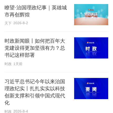
用水法治意识。
瞭望·治国理政纪事｜英雄城
市再创辉煌
下一步，冀州区水利局将以此次宣传活动
2026-8-2
天下
为契机，持续深化节水宣传工作，推动节
水理念融入日常、化作经常，共筑国家水
时政新闻眼丨如何把百年大
党建设得更加坚强有力？总
网，守护绿水青山。
书记这样部署
时政
1天前
耿跃
习近平总书记今年以来治国
理政纪实丨扎扎实实以科技
创新支撑和引领中国式现代
化
2026-8-4
时政