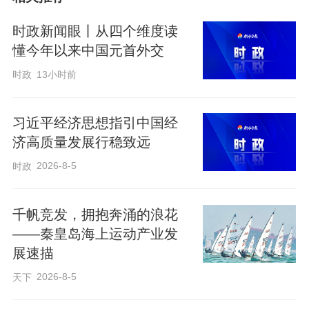
解惑等形式，向过往群众普及《水法》
《地下水管理条例》《衡水市节约用水条
时政新闻眼丨从四个维度读
例》等法律法规，讲解节水小知识、小妙
懂今年以来中国元首外交
招，累计发放各类宣传手册、节水海报等
时政
13小时前
资料5000余份，让节水护水、依法用水的
观念走进群众生活。
习近平经济思想指引中国经
济高质量发展行稳致远
28日下午，区水利局携手首创集团冀州中
2026-8-5
时政
洲水厂开展“水厂开放日”主题活动，邀请冀
州区第五小学师生代表走进水厂，开启沉
千帆竞发，拥抱奔涌的浪花
——秦皇岛海上运动产业发
浸式节水科普之旅。活动打破传统课堂宣
展速描
讲的局限，通过实地参观净水车间、现场
2026-8-5
天下
讲解制水工艺、互动问答解惑、实践体验
感悟等形式，让青少年零距离探秘从原水