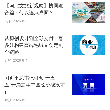
【河北文旅新观察】协同融
到饮用水的全过程，详细了解城市供水的
合篇：何以连点成面？
各个环节。此次实践活动让孩子们在亲眼
2026-8-5
天下
所见、亲耳所闻、亲身感受中掌握制水、
节水知识，树立起“节约用水、人人有责”的
从原创设计到全球交付：智
正确用水观念，让节水护水的种子在青少
多娃构建高端毛绒文创定制
年心中生根发芽。
全链路
2026-8-4
财经
此外，区水利局于3月期间积极参与《法
治冀州》栏目“部门说法”普法活动，以以案
习近平总书记引领“十五
释法的形式，结合水资源管理、节约用水
五”开局之年中国经济破浪前
典型案例，向广大群众解读相关法律法
行
规，让群众在鲜活的案例中理解依法治
2026-8-5
时政
水、节水的重要意义，进一步提升全社会