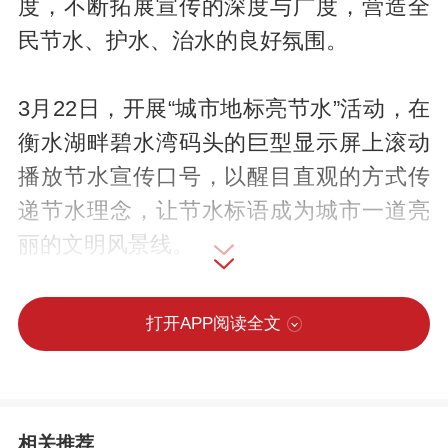
度，不断拓展宣传的深度与广度，营造全
民节水、护水、治水的良好氛围。
3月22日，开展“城市地标亮节水”活动，在
衡水湖畔碧水湾码头的巨型显示屏上滚动
播放节水宣传口号，以醒目直观的方式传
递节水理念，让节水标语成为城市一道亮
丽的文明风景线。
3月28日上午，区水利局联合区司法局、首
打开APP阅读全文
创集团冀州中洲水厂在冀州老街开展集中
宣传活动，工作人员通过悬挂主题横幅、
摆放科普展板、发放宣传资料、现场答疑
相关推荐