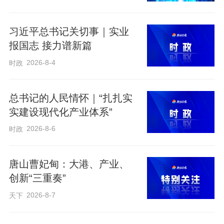
级计划支持，一批项目纳入2025年省级建
设序列。目前，我市已形成“储备一批、开
习近平总书记关切事｜实业
报国志 接力谱新篇
工一批、建设一批、并网一批”的新能源项
目梯次推进格局，绿色低碳转型步伐持续
2026-8-4
时政
加快。
总书记的人民情怀｜“扎扎实
实建设现代化产业体系”
2026-8-6
时政
唐山曹妃甸：大港、产业、
创新“三重奏”
2026-8-7
天下