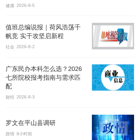
2026-8-5
健康
积极配套建设储能设施。目前已建成储能
电站2个，装机规模33.5万千瓦；在建项目
值班总编说报｜荷风浩荡千
5个，容量70万千瓦；计划新开工项目1
帆竞 实干攻坚启新程
个，容量10万千瓦，储能建设规模持续扩
2026-8-2
社会
大。
广东民办本科怎么选？2026
项目快速推进得益于机制创新与精准服
七所院校报考指南与需求匹
务。市发改委建立全流程服务保障机制，
配
从手续办理、建设施工到并网验收实施“一
2026-8-3
财经
条龙”支持，并通过跨部门协调解决电力接
入、土地组卷等关键问题。今年以来，已
罗文在平山县调研
成功争取包括28.875万千瓦驭风行动建设
政情
8小时前
指标、50万千瓦独立储能指标在内多项省