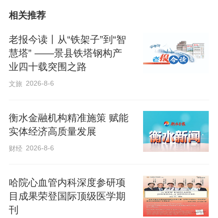
千瓦装机容量，争取容量占全省总计划的
相关推荐
18.6%，位列全省第二、河北南部电网第
一。该类项目不仅可高效利用农村零散土
老报今读丨从“铁架子”到“智
地，推动能源清洁低碳转型，还将助力壮
慧塔” ——景县铁塔钢构产
业四十载突围之路
大村集体经济，为乡村振兴注入新动能。
2026-8-6
文旅
新能源建设带动有效投资作用突出。今年
以来，全市续建及新开工新能源项目45
衡水金融机构精准施策 赋能
实体经济高质量发展
个，总投资约260亿元。1至7月，新能源项
2026-8-6
财经
目投资增速达183.8%，直接拉动全市固定
资产投资增长11.2个百分点，对全市固定
哈院心血管内科深度参研项
资产投资增长形成有力支撑。
目成果荣登国际顶级医学期
刊
为推动新能源电力顺利并网和消纳，我市