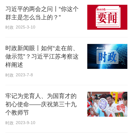
习近平的两会之问丨“你这个
群主是怎么当上的？”
2025-3-10
时政
拍摄于1983年的苍霞旧貌。游源飞摄
时政新闻眼丨如何“走在前、
做示范”？习近平江苏考察这
随后，习近平就近召集相关部门负责人和
样阐述
棚户区居民代表座谈。他说，改革开放已
2023-7-8
时政
经20年了，我们千万不要忘了那些生活条
件困难的群众。我们是人民政府，要记得
牢记为党育人、为国育才的
政府前面“人民”二字，要将心比心，雪中送
初心使命——庆祝第三十九
炭，把钱用在急群众之所急的项目上。
个教师节
2023-9-10
时政
走出会场时，他又对围在会场外的群众