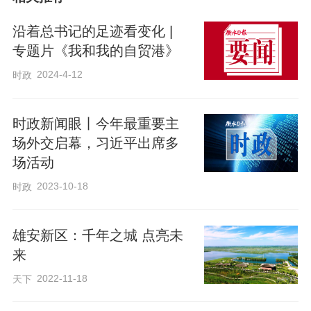
“大家知道为什么要选在这个时候来棚户区
调研吗？就是想让大家亲身体验百姓疾
沿着总书记的足迹看变化 |
苦，加快棚改步伐。”习近平道出此行的初
专题片《我和我的自贸港》
衷。
2024-4-12
时政
21世纪初，福州城区还有不少棚屋区。那
时政新闻眼丨今年最重要主
场外交启幕，习近平出席多
里的居民住的大多是木板房，年久失修，
场活动
旧板横斜，下雨就漏，见风就响，遇火就
2023-10-18
时政
燃。这样的福州，被称为“纸褙福州城”。而
其中，苍霞棚屋区面积最大，也最让人揪
雄安新区：千年之城 点亮未
心。
来
2022-11-18
天下