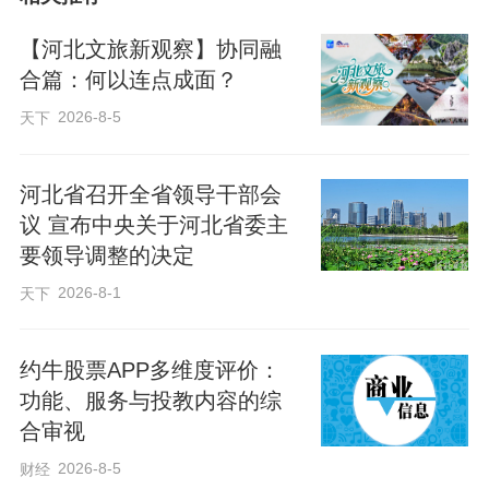
的体制壁垒。河北的解法是：高位推动，
机制先行。
【河北文旅新观察】协同融
合篇：何以连点成面？
河北在省级层面提出四大重点举措，即扩
2026-8-5
天下
展职普融通、深化产教融合、推进科教融
汇、打造“升学直通车”。其中最具创新性的
河北省召开全省领导干部会
是中企高一体化贯通培养模式——学生在
议 宣布中央关于河北省委主
要领导调整的决定
中职完成前2年学业后，由企业安排为期2
2026-8-1
天下
年的岗位实习和就业，第5年再进入高职阶
段学习。
约牛股票APP多维度评价：
功能、服务与投教内容的综
这一设计打破了传统的“先学后用”模式，让
合审视
学生带着实践经验回归课堂。
2026-8-5
财经