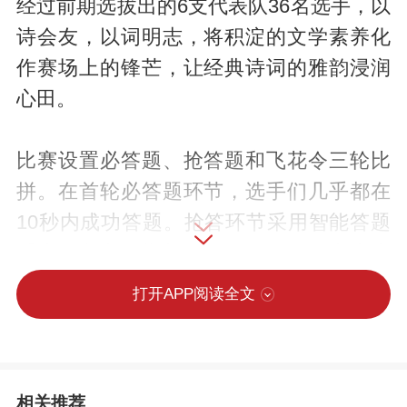
经过前期选拔出的6支代表队36名选手，以
诗会友，以词明志，将积淀的文学素养化
作赛场上的锋芒，让经典诗词的雅韵浸润
心田。
比赛设置必答题、抢答题和飞花令三轮比
拼。在首轮必答题环节，选手们几乎都在
10秒内成功答题。抢答环节采用智能答题
系统，当大屏幕出现“下列哪项不是辛弃疾
字号”的题目时，选手们争先按键抢答，紧
打开APP阅读全文
张激烈的场面令观众屏息凝神。飞花令环
节最精彩。选手们眉心紧锁，眼神专注得
仿佛能洞穿诗词的奥秘，那绞尽脑汁的模
相关推荐