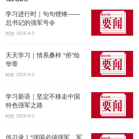
样，好似要将平日读过的诗词全在脑海中
过一遍。最终，每个组别都在飞花令环节
学习进行时｜句句铿锵——
答出20句以上。随着比赛进行，台下师生
总书记的强军号令
不时跟着节奏击掌应和。
2026-8-2
时政
经过激烈角逐，裕华路小学、珍宝街小
天天学习｜情系桑梓 “侨”绘
学、庆丰街小学分别夺得低年级组、中年
华章
级组和高年级组冠军。
2026-8-2
时政
近年来，衡水日报社着眼全市青少年健康
学习新语｜坚定不移走中国
特色强军之路
成长、全面发展，不断推出各种活动提升
青少年综合素养，收到良好成效。
2026-8-2
时政
传习录丨“强国必须强军，军