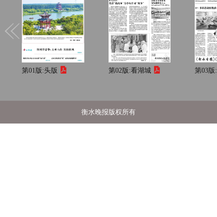
第01版:
头版
第02版:
看湖城
第03版
衡水晚报版权所有