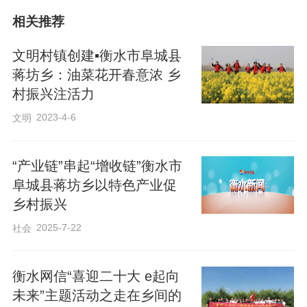
中，拍照打卡，尽情享受春日的美好时
相关推荐
光。“这里的油菜花太美了，感觉身心都得
文明村镇创建▪衡水市阜城县
到了放松。”专程从城里赶来的游客王女士
蒋坊乡：油菜花开春意浓 乡
笑着说，“没想到咱乡间还藏着这样的宝藏
村振兴注活力
花田，以后小长假在家门口就可以享受到
2023-4-6
文明
别样的旅游。”
“产业链”串起“增收链”衡水市
阜城县蒋坊乡以特色产业促
乡村振兴
2025-7-22
社会
衡水网信“喜迎二十大 e起向
未来”主题活动之走在乡间的