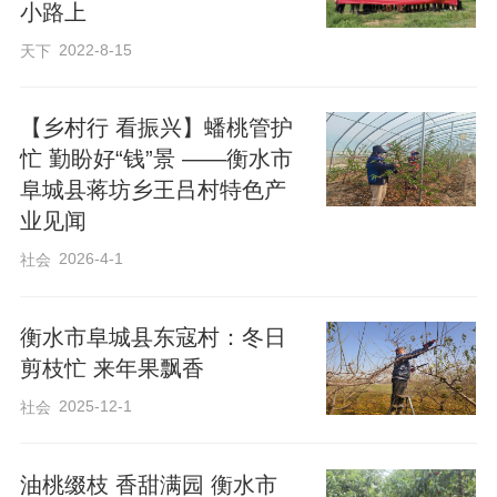
小路上
2022-8-15
天下
【乡村行 看振兴】蟠桃管护
花海深处，蒋坊乡东伊村股份经济合作社
忙 勤盼好“钱”景 ——衡水市
负责人伊胜明正在查看油菜花的长势。“以
阜城县蒋坊乡王吕村特色产
前冬天田里光秃秃的，现在种上油菜花，
业见闻
冬种春收还能赏花，正好填补冬小麦、夏
2026-4-1
社会
玉米轮作的空档期。”望着长势喜人的油菜
花，伊胜明满脸笑容。
衡水市阜城县东寇村：冬日
剪枝忙 来年果飘香
油菜花不仅是一道亮丽的风景，更承载着
2025-12-1
社会
乡村的希望与梦想。近年来，东伊村坚持
党建引领，积极响应国家乡村振兴战略，
油桃缀枝 香甜满园 衡水市