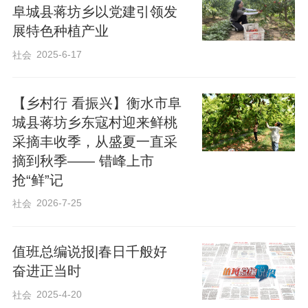
阜城县蒋坊乡以党建引领发
利用东伊村股份经济合作社，集中流转农
展特色种植产业
户土地，构建“党支部+合作社+农户”联动
2025-6-17
社会
机制，推动油菜花规模化种植，实现了农
业增效、农民增收。东伊村股份经济合作
【乡村行 看振兴】衡水市阜
社是村级集体经济组织，负责油菜花的种
城县蒋坊乡东寇村迎来鲜桃
植经营以及销售工作，农户不仅可以获得
采摘丰收季，从盛夏一直采
流转费还可到合作社打零工，实现家门口
摘到秋季—— 错峰上市
就业。
抢“鲜”记
2026-7-25
社会
值班总编说报|春日千般好
奋进正当时
2025-4-20
社会