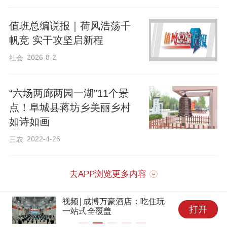
值班总编说报｜荷风浩荡千
帆竞 实干攻坚启新程
2026-8-2
社会
“六场两廊两园一湖”11个景
截至目前，东伊村共种植了1000余亩油菜
点！阜城县蒋坊乡美丽乡村
花，预计每亩可产菜籽近200公斤，不仅提
如诗如画
升了当地的农作物产出，还吸引了大批游
2022-4-26
三农
客前来游玩。东伊村挖掘油菜花田文化，
打造了“花田市集”，展销纯手工油菜花蜜、
去APP浏览更多内容
油等特色产品，并开设传统榨油技艺体验
项目，让游客“带走乡愁”。据统计，该村千
视频∣成博万豪酒店：吃住玩
一站式全覆盖
亩油菜花海日均人流量达500余人次。