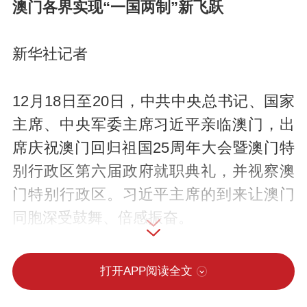
澳门各界实现“一国两制”新飞跃
新华社记者
12月18日至20日，中共中央总书记、国家
主席、中央军委主席习近平亲临澳门，出
席庆祝澳门回归祖国25周年大会暨澳门特
别行政区第六届政府就职典礼，并视察澳
门特别行政区。习近平主席的到来让澳门
同胞深受鼓舞、倍感振奋。
连日来，习近平主席在视察期间的重要讲
打开APP阅读全文
话在澳门社会引发热烈反响，激荡起各界