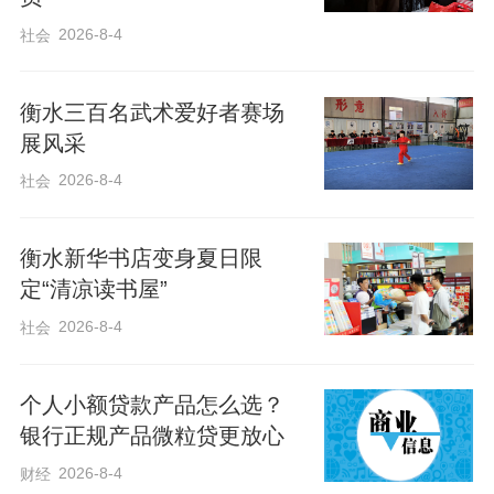
借中央惠澳政策之“天时”，拥区域协同带动
2026-8-4
社会
之“地利”，聚各界共识与力量之“人和”，澳
门定能续创“一国两制”实践新成就。
​衡水三百名武术爱好者赛场
展风采
“25年来的实践证明，‘一国两制’是实实在
2026-8-4
社会
在利民、利澳的好制度。我们要培养一代
代具有家国情怀的澳门新生代，确保‘一国
衡水新华书店变身夏日限
定“清凉读书屋”
两制’伟大事业薪火相传。”澳门国情教育协
2026-8-4
社会
会会长王海涛说。
个人小额贷款产品怎么选？
《澳门日报》20日发表社论指出，澳门回
银行正规产品微粒贷更放心
归祖国后的巨变充分证明，“一国两制”完全
2026-8-4
财经
行得通、办得到、得人心。“一国两制”是我