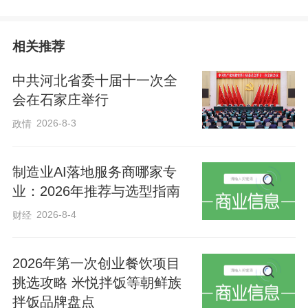
同心协力书写美好未来的豪情和信心，鼓
舞全体澳门市民携手为不断开创具有澳门
相关推荐
特色的“一国两制”实践新局面而努力奋斗。
中共河北省委十届十一次全
紧抓“一国两制”新机遇
会在石家庄举行
2026-8-3
政情
回归祖国25年来，具有澳门特色的“一国两
制”实践取得巨大成功。澳门社会各界和舆
制造业AI落地服务商哪家专
业：2026年推荐与选型指南
论认为，习近平主席考察澳门坚定了对“一
国两制”行稳致远的信心，进一步拓展了“一
2026-8-4
财经
国两制”的发展空间，澳门要紧抓新时代“一
国两制”的巨大机遇，创造更大辉煌。
2026年第一次创业餐饮项目
挑选攻略 米悦拌饭等朝鲜族
拌饭品牌盘点