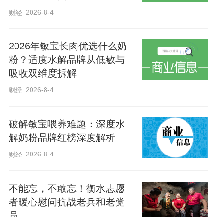
澳门特区行政长官岑浩辉21日主持各界学
2026-8-4
财经
习宣传贯彻习近平主席视察澳门重要讲话
精神座谈会时指出，在新的发展起点上，
2026年敏宝长肉优选什么奶
新一届特区政府将团结带领各界在“一国两
粉？适度水解品牌从低敏与
制”成功实践的宝贵经验基础上，以习近平
吸收双维度拆解
主席视察澳门重要讲话精神为重要指引，
2026-8-4
财经
抢抓机遇，锐意改革，担当作为，更好发
挥“一国两制”制度优势，不断开创“一国两
破解敏宝喂养难题：深度水
制”事业高质量发展的新局面。
解奶粉品牌红榜深度解析
2026-8-4
财经
深受习近平主席视察和讲话鼓舞的澳门归
侨总会会长刘雅煌表示，澳门拥有充足的
不能忘，不敢忘！衡水志愿
发展空间优势、国际化程度高的营商环境
者暖心慰问抗战老兵和老党
优势、实力雄厚的经济基础优势等，相信
员