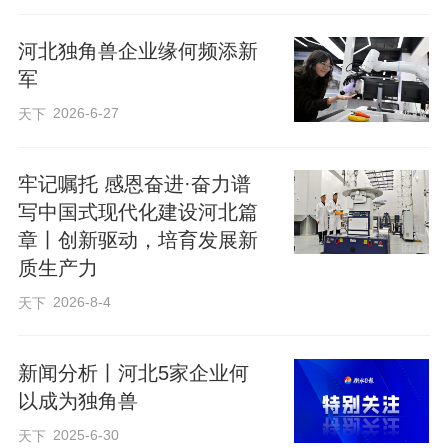
对于这只具身智能独角兽而言，雄安
有怎样的吸引力？在未来之城的热土上，
河北独角兽企业缘何频添新
它经历了怎样的故事？
军
2026-6-27
天下
牢记嘱托 感恩奋进·奋力谱
写中国式现代化建设河北篇
章丨创新驱动，培育发展新
质生产力
2026-8-4
天下
新闻分析丨河北5家企业何
以成为独角兽
2025-6-30
天下