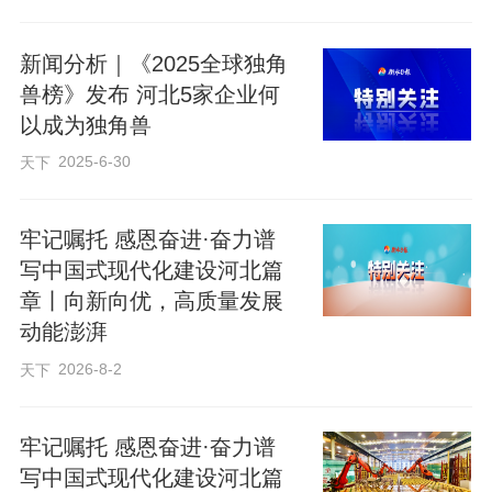
6月30日，梅卡曼德（雄安）机器人科技股份有限公司，工作人员对产品进行
测试。河北日报记者刘光昱摄
新闻分析｜《2025全球独角
兽榜》发布 河北5家企业何
以成为独角兽
2025-6-30
天下
双向奔赴
牢记嘱托 感恩奋进·奋力谱
写中国式现代化建设河北篇
具身智能独角兽选择雄安
章丨向新向优，高质量发展
动能澎湃
“小德小德，请把猴子吃的食物放进盒
2026-8-2
天下
子里。”6月30日，梅卡曼德展厅内，工作
人员对着一台搭载Mech-GPT多模态大模
牢记嘱托 感恩奋进·奋力谱
型的机器人说出操作指令。
写中国式现代化建设河北篇