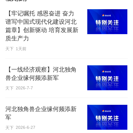
自雄安新区的梅卡曼德（雄安）机器人科
技股份有限公司（以下简称“梅卡曼德”）尤
【牢记嘱托 感恩奋进 奋力
谱写中国式现代化建设河北
为引人注目。
篇章】创新驱动 培育发展新
质生产力
这家由清华大学海归团队创办的具身
天下
1天前
智能企业，2024年将全球总部设在雄安新
区，在这片土地上实现快速成长和发展。
【一线经济观察】河北独角
得知企业入选《2026全球独角兽榜》，梅
兽企业缘何频添新军
卡曼德创始人兼首席执行官邵天兰深有感
2026-7-7
天下
触地说：“入选榜单既是对企业创新实力的
高度认可，也展现出雄安作为新时代创新
河北独角兽企业缘何频添新
高地和创业热土的勃勃生机。”
军
2026-6-27
天下