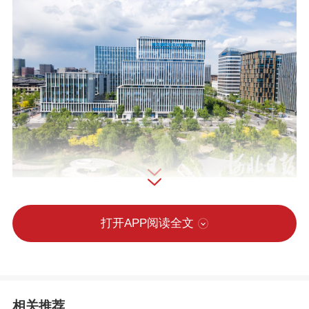
近日拍摄的雄安新区中关村科技园。河北日报记者刘光昱摄
打开APP阅读全文
6月25日，胡润研究院发布《2026全
球独角兽榜》，全球1603家企业上榜，来
相关推荐