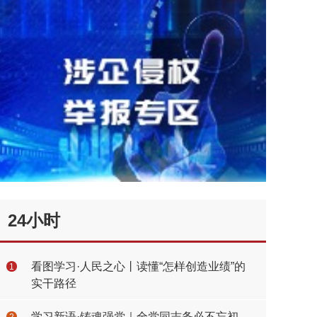
24小时
看图学习·人民之心丨读懂“怎样创造业绩”的
1
实干路径
学习新语·铸魂强党｜全党同志务必不忘初
2