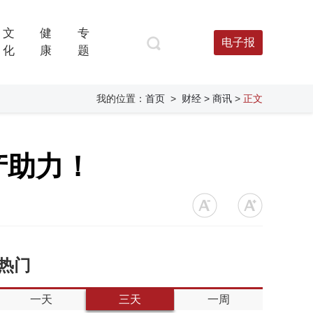
文
健
专
电子报
化
康
题
我的位置：
首页
>
财经
> 商讯
>
正文
产助力！
热门
一天
三天
一周