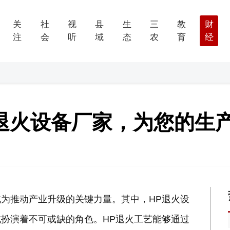
关
社
视
县
生
三
教
财
注
会
听
域
态
农
育
经
HP退火设备厂家，为您的生
为推动产业升级的关键力量。其中，HP退火设
扮演着不可或缺的角色。HP退火工艺能够通过