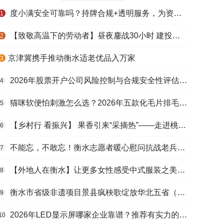
度小满安全可靠吗？持牌合规+透明服务，为资金周转筑牢多重保障
1
【致敬高温下的劳动者】昼夜鏖战30小时 建投衡水水务紧急抢修保民生用水
2
​京津冀携手推动衡水适老优品入万家
3
2026年股票开户公司风险控制与合规安全性评估：投资者保护机制哪家靠谱？
4
猫咪软便怕刺激怎么选？2026年五款化毛片排毛护肠避坑指南
5
【乡村行 看振兴】 果香引来“采摘热”——走进桃城区贾家庄村
6
不能忘，不敢忘！衡水志愿者暖心慰问抗战老兵和老党员
7
【外地人在衡水】让更多女性感受中式服装之美——山东人蒋静静的在衡创业路
8
衡水市省级非遗项目景县疯秧歌绽放华北五省（区）市舞蹈大赛舞台
9
2026年LED显示屏哪家企业靠谱？推荐有实力的LED显示屏工程服务商
10