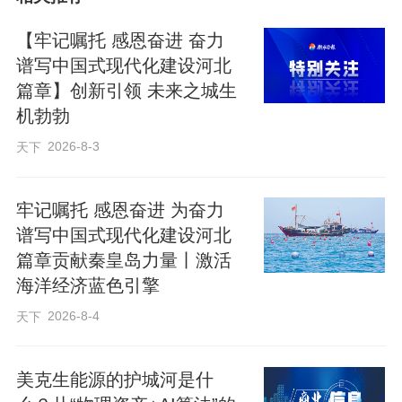
赛事自启动以来，共吸引27名青年员工踊
跃报名同台竞技。赛程设置严谨规范，分
【牢记嘱托 感恩奋进 奋力
初赛、决赛两个阶段，采用“个人综合风采
谱写中国式现代化建设河北
篇章】创新引领 未来之城生
展示+现场评委提问”的考核形式。经多轮
机勃勃
激烈角逐和综合评审，最终评出一等奖1
2026-8-3
天下
名、二等奖2名、三等奖3名及优秀奖4名。
牢记嘱托 感恩奋进 为奋力
决赛环节，选手们紧扣岗位实际，以翔实
谱写中国式现代化建设河北
数据和鲜活一线案例为支撑，生动讲述扎
篇章贡献秦皇岛力量丨激活
根基层、履职尽责的成长故事，坦诚分享
海洋经济蓝色引擎
实践中的思考与收获。赛后经验交流环
2026-8-4
天下
节，公司两位年轻中层代表结合自身成长
轨迹与岗位历练心得，围绕工作方法、职
美克生能源的护城河是什
业规划等话题，与在场青年员工深入对