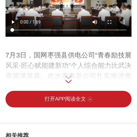
7月3日，国网枣强县供电公司“青春励技展
风采·匠心赋能建新功”个人综合能力比武决
赛圆满落幕。此次赛事是公司扎实推进青
年人才培养部署的生动实践，旨在系统检
验青年员工综合素养，搭建展示自我、互
打开APP阅读全文
学互鉴的成长平台，进一步夯实人才梯队
基础。
相关推荐