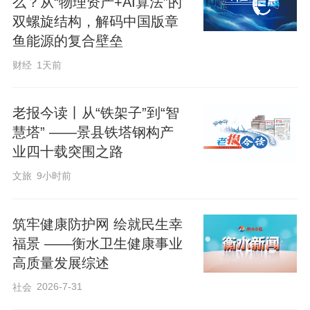
么？从“物理资产+AI算法”的
双螺旋结构，解码中国版章
话，针对性解答困惑与难题，切实发挥“传
鱼能源的复合壁垒
帮带”的示范作用，为青年成才引路赋能。
财经
1天前
参赛员工纷纷表示，此次比武既是检验能
老报今读丨从“铁架子”到“智
力的“试金石”，也是补短强优的“加油站”。
慧塔” ——景县铁塔钢构产
今后将以此为契机，正视不足、精进技
业四十载突围之路
能，把赛场上的经验转化为岗位上的实
文旅
9小时前
效，以更扎实的行动建功立业。
筑牢健康防护网 绘就民生幸
本次赛事是国网枣强县供电公司常态化推
福景 ——衡水卫生健康事业
进青年人才培养、激活队伍活力的关键一
高质量发展综述
步。公司将持续完善“培育、选拔、成长、
2026-7-31
社会
激励”全链条机制，常态化搭建技能竞技与