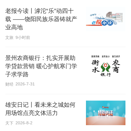
交流历练平台，不断激发青年潜能，锻造
老报今读丨滹沱“乐”动四十
一支政治过硬、本领高强、作风优良的青
载 ——饶阳民族乐器铸就产
业高地
年铁军，为公司高质量发展筑牢人才根
基。
文旅
9小时前
景州农商银行：扎实开展助
崔广尚 邢晋
学贷款营销 暖心护航寒门学
子求学路
2026-7-31
财经
雄安日记丨看未来之城如何
用场馆点亮文体活力
2026-8-2
天下