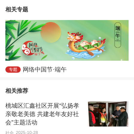
相关专题
网络中国节·端午
本次活动聚焦银龄助老、文化惠民服务宗
相关推荐
旨，搭建群众喜闻乐见的公益文化展示平
台。活动现场氛围热烈，不少居民早早到
桃城区汇鑫社区开展“弘扬孝
亲敬老美德 共建老年友好社
场，大家欢聚一堂，共赏文艺佳作、共叙
会”主题活动
邻里温情，感受传统节日氛围。
2025-10-28
社会