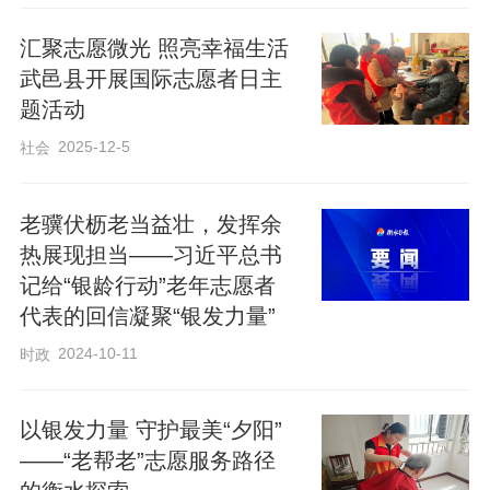
围。
汇聚志愿微光 照亮幸福生活
武邑县开展国际志愿者日主
题活动
2025-12-5
社会
老骥伏枥老当益壮，发挥余
热展现担当——习近平总书
记给“银龄行动”老年志愿者
代表的回信凝聚“银发力量”
2024-10-11
时政
以银发力量 守护最美“夕阳”
——“老帮老”志愿服务路径