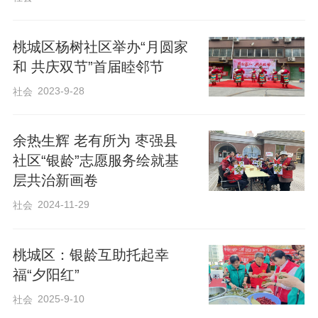
演出在热闹喜庆的民俗节目《大花轿》中
桃城区杨树社区举办“月圆家
正式拉开帷幕，瞬间点燃现场氛围。本次
和 共庆双节”首届睦邻节
汇演节目品类丰富、精彩纷呈，兼具传统
2023-9-28
社会
风韵与时代气息，涵盖歌舞、戏曲、器乐
合奏等多种艺术形式。其中，《我爱你中
余热生辉 老有所为 枣强县
国》《和谐祖国，美好家园》等歌曲深情
社区“银龄”志愿服务绘就基
昂扬，饱含爱国爱家的美好情怀；京剧
层共治新画卷
《沙家浜》选段、经典表演唱《智斗》等
2024-11-29
社会
传统戏曲节目韵味十足，尽显传统曲艺独
特魅力。此外，萨克斯合奏《目瑙纵
桃城区：银龄互助托起幸
歌》、表演唱《敖包相会》等特色节目轮
福“夕阳红”
番亮相，整场演出高潮不断、掌声连连，
2025-9-10
社会
营造出欢乐祥和、邻里和睦的浓厚节日氛