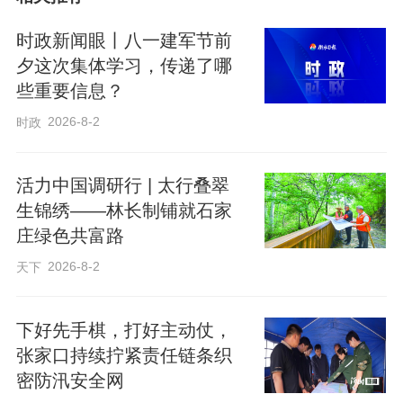
时政新闻眼丨八一建军节前
夕这次集体学习，传递了哪
些重要信息？
2026-8-2
时政
活力中国调研行 | 太行叠翠
生锦绣——林长制铺就石家
庄绿色共富路
2026-8-2
天下
下好先手棋，打好主动仗，
活动中，博物馆讲解员带领孩子们有序参
张家口持续拧紧责任链条织
观各个展厅，以深入浅出的方式介绍武强
密防汛安全网
年画的发展历史、独特的刻版印刷技艺及