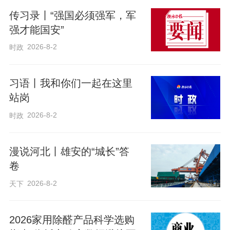
意涂色互动环节。孩子们亲手操作、专注
传习录丨“强国必须强军，军
创作，在实践中感受传统工艺的精妙，切
强才能国安”
身领略武强年画的独特魅力。
2026-8-2
时政
此次研学活动以寓教于乐的形式，让青少
习语丨我和你们一起在这里
站岗
年近距离接触并热爱非遗，有效拓宽了传
统文化的传播路径，进一步推动武强年画
2026-8-2
时政
这一非物质文化遗产项目落地生根、代代
相传。
漫说河北丨雄安的“城长”答
卷
2026-8-2
天下
2026家用除醛产品科学选购