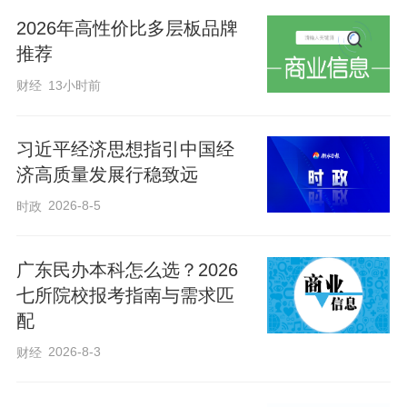
据介绍，养老服务能力提升工程已纳入衡
2026年高性价比多层板品牌
水市年度重点民生事项。市民政局成立由
推荐
主要负责同志任组长的工作专班，将22家
财经
13小时前
区域养老服务中心培育、153名以上护理员
持证新增任务逐一分解至13个县市区，形
习近平经济思想指引中国经
成任务到岗、责任到人、时限到月的闭环
济高质量发展行稳致远
管理体系。市县机构三级联动推进，各县
2026-8-5
时政
市区每月上报工作台账，市民政局动态跟
踪、定期调度，确保工程上下贯通、一体
广东民办本科怎么选？2026
推进。
七所院校报考指南与需求匹
配
在区域养老服务中心建设方面，任务实行
2026-8-3
财经
差异化分配，其中阜城县3家，桃城区、冀