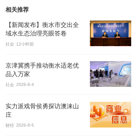
相关推荐
【新闻发布】衡水市交出全
近年来，衡水市持续深耕养老服务民生领
域水生态治理亮眼答卷
域，先后开展日间照料站点建设、特殊困
社会
12小时前
难老年人居家适老化改造、养老机构提质
升级等工作，养老基础设施持续优化、服
​京津冀携手推动衡水适老优
务供给稳步扩容。但随着人口老龄化进程
品入万家
加快，老年人对全托照料、助餐助医、康
2026-8-4
社会
复护理、心理慰藉等多元化需求快速增
长，现有服务资源布局和人才队伍仍存在
实力派戏骨侯勇探访澳涞山
提升空间。此次出台的工作方案，正是对
庄
此作出的系统性回应。
2026-8-5
财经