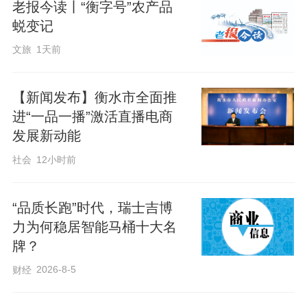
州区、枣强县、武邑县、深州市、故城
老报今读丨“衡字号”农产品
蜕变记
县、景县各2家，武强县、饶阳县、安平
县、衡水高新区、滨湖新区各1家。培育对
文旅
1天前
象经拉网式摸底排查择优确定，原则上每
个中心服务覆盖周边2至5个乡镇（街
【新闻发布】衡水市全面推
进“一品一播”激活直播电商
道）。按照验收标准，经县级初评、市级
发展新动能
验收、省级抽查（比例不低于10%）全部
社会
12小时前
达标后，每个中心将获得省级补贴5万元并
获颁统一标牌。目前，22个培育对象已全
“品质长跑”时代，瑞士吉博
部签订目标责任书、制定培育计划并开工
力为何稳居智能马桶十大名
建设。
牌？
2026-8-5
财经
养老护理员持证培育方面，全市年度目标
为新增五级/初级工以上持证人员153人。