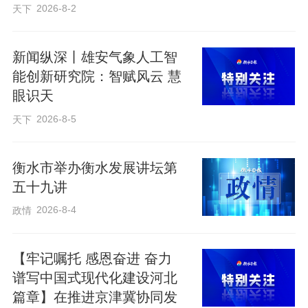
张罗文娱活动。“以前在村里，哪有这些乐
2026-8-2
天下
子？现在住进新社区，日子比年轻时还热
闹。”郭大爷的话语里，满是藏不住的惬
新闻纵深丨雄安气象人工智
意。
能创新研究院：智赋风云 慧
眼识天
2026-8-5
天下
衡水市举办衡水发展讲坛第
五十九讲
2026-8-4
政情
【牢记嘱托 感恩奋进 奋力
谱写中国式现代化建设河北
篇章】在推进京津冀协同发