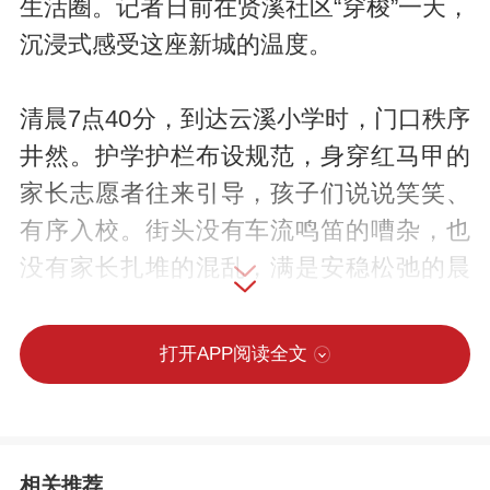
生活圈。记者日前在贤溪社区“穿梭”一天，
沉浸式感受这座新城的温度。
清晨7点40分，到达云溪小学时，门口秩序
井然。护学护栏布设规范，身穿红马甲的
家长志愿者往来引导，孩子们说说笑笑、
有序入校。街头没有车流鸣笛的嘈杂，也
没有家长扎堆的混乱，满是安稳松弛的晨
间氛围。
打开APP阅读全文
这所由北京朝阳教育集团援助办学的学
校，极大提升了辖区学子的求学条件。“从
前在村里路远又泥泞，如今步行5分钟就到
相关推荐