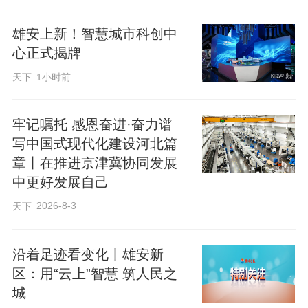
雄安上新！智慧城市科创中
图为学生们清晨进入云溪小学。新华
心正式揭牌
社记者 秦婧 摄
天下
1小时前
孩子求学有保障，老年人的晚年生活也被
牢记嘱托 感恩奋进·奋力谱
写中国式现代化建设河北篇
用心照料。走上社区楼栋，三楼养老驿站
章丨在推进京津冀协同发展
内歌声阵阵、热闹十足。宽敞的活动室
中更好发展自己
里，老人们或打球、或下棋、或闲谈，各
2026-8-3
天下
得其乐、悠然自在。
沿着足迹看变化丨雄安新
74岁的回迁居民郭全井是社区K歌班的志
区：用“云上”智慧 筑人民之
愿队长，几乎每天都会在这里为老伙伴们
城