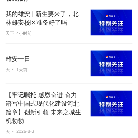
学校，接送孩子省心多了。”回迁居民韩丽
丽说出了最直观的改变。正送两个孩子入
我的雄安 | 新生要来了，北
校的居民贾少贤，更对家门口的教育品质
林雄安校区准备好了吗
倍感惊喜：“学校开设了少年科学院、非遗
天下
4小时前
体验特色课程，这些都是过去村办小学没
有的。”
雄安一日
天下
1天前
【牢记嘱托 感恩奋进 奋力
谱写中国式现代化建设河北
篇章】创新引领 未来之城生
机勃勃
2026-8-3
天下