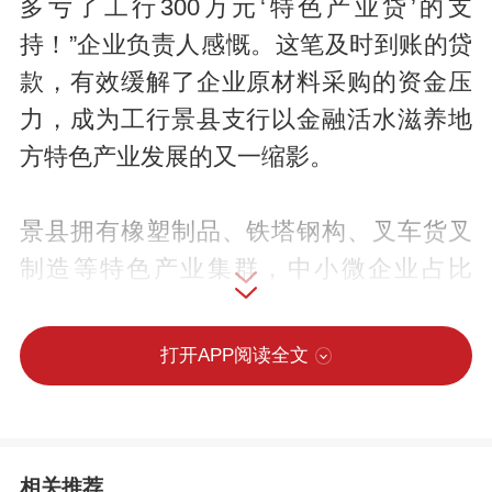
多亏了工行300万元‘特色产业贷’的支
持！”企业负责人感慨。这笔及时到账的贷
款，有效缓解了企业原材料采购的资金压
力，成为工行景县支行以金融活水滋养地
方特色产业发展的又一缩影。
景县拥有橡塑制品、铁塔钢构、叉车货叉
制造等特色产业集群，中小微企业占比
高，融资需求差异大、资金周转难题突
出。对此，工行景县支行组建专项金融服
打开APP阅读全文
务团队，深入园区一线调研，针对不同行
业痛点定制解决方案。推出“特色产业
贷”“科创贷”等产品，简化审批流程，提高
相关推荐