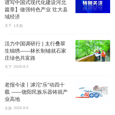
谱写中国式现代化建设河北
篇章】做强特色产业 壮大县
域经济
天下
1天前
活力中国调研行 | 太行叠翠
生锦绣——林长制铺就石家
庄绿色共富路
2026-8-2
天下
老报今读丨滹沱“乐”动四十
载 ——饶阳民族乐器铸就产
业高地
2026-8-6
文旅