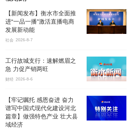
放款速度，切实减轻企业融资压力。
【新闻发布】衡水市全面推
“我们不仅提供资金，还要当企业的‘金融管
进“一品一播”激活直播电商
发展新动能
家’。”该行负责人介绍，团队安排专人“一
对一”跟进企业需求，从贷款申请到资金使
2026-8-7
社会
用全程指导，客户通过手机银行即可完成
线上提款，大幅提升效率。截至5月20日，
工行故城支行：速解燃眉之
急 力促产销两旺
工行景县支行普惠贷款余额突破7亿元，惠
2026-8-6
财经
及近600家企业，覆盖全县主要特色产业。
【牢记嘱托 感恩奋进 奋力
作者：张凯、张猛
谱写中国式现代化建设河北
篇章】做强特色产业 壮大县
域经济