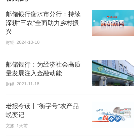
活动现场暖意融融、氛围热烈。活动伊
邮储银行衡水市分行：持续
始，工作人员细致讲解蝶骨巴特包的创作
深耕“三农”全面助力乡村振
兴
原理、制作步骤和配色技巧，结合老年人
的动手特点，拆解繁琐步骤，手把手示范
2024-10-10
财经
粘贴、塑形、装饰等实操细节，耐心回应
现场疑问，化解老年客户动手创作的紧张
邮储银行：为经济社会高质
量发展注入金融动能
与顾虑。
2021-11-18
财经
在手工制作环节，老年客户们兴致盎然、
老报今读丨“衡字号”农产品
热情满满。大家认真专注、互帮互助，精
蜕变记
心挑选喜欢的花色纸张，小心翼翼地裁
文旅
1天前
剪、拼贴、装饰。遇到操作难题时，工作
人员全程贴心陪伴、一对一细致指导，耐