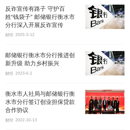
反诈宣传有路子 守护百
姓“钱袋子” 邮储银行衡水市
下一步，邮储银行衡水市分行将持续深耕
分行深入开展反诈宣传
适老化服务建设，常态化开展多元化、接
2025-3-12
财经
地气的银龄主题活动，以温情服务传递金
融温度，用心守护老年客户美好生活，全
邮储银行衡水市分行推进创
力打造有温度、有情怀、有担当的百姓身
新升级 助力乡村振兴
边银行。
2023-6-2
财经
通讯员：王晨洋
衡水市人社局与邮储银行衡
水市分行签订创业担保贷款
合作协议
2022-10-13
财经