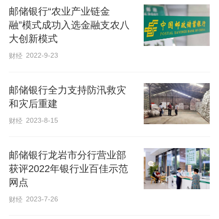
邮储银行“农业产业链金
心协助长辈们完善细节。大家谈笑自若、
融”模式成功入选金融支农八
其乐融融，在慢悠悠的创作节奏中，放松
大创新模式
身心、愉悦心情，现场洋溢着温馨和谐的
2022-9-23
财经
氛围。
邮储银行全力支持防汛救灾
经过精心创作，一个个款式新颖、精致美
和灾后重建
观的蝶骨巴特包相继完工。老人们看着自
2023-8-15
财经
己亲手制作的专属包包，脸上露出喜悦的
笑容，纷纷为邮储银行贴心的服务点赞。
邮储银行龙岩市分行营业部
本次手工沙龙活动，不仅丰富了老年客户
获评2022年银行业百佳示范
的业余文化生活，缓解了老年人的孤独
网点
感，更切实拉近了银行与客户的情感距
2023-7-26
财经
离。