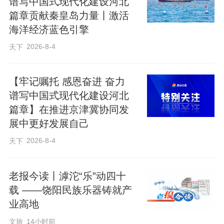
谱写中国式现代化建设河北
篇章贡献秦皇岛力量丨激活
海洋经济蓝色引擎
2026-8-4
天下
电商主播推介武邑农特产品。
【牢记嘱托 感恩奋进 奋力
谱写中国式现代化建设河北
“过去做电商，各部门各自为战，资源分
篇章】在推进京津冀协同发
散。现在把这三个板块放在一个屋檐下，
展中更好发展自己
产业大脑负责‘怎么生产’，直播中心负责‘怎
2026-8-4
天下
么卖’，快递中心负责‘怎么送’。”武邑县工
信局局长孙嘉指着大屏说，“直播间每下一
老报今读丨滹沱“乐”动四十
单，数据同步传到产业大脑，自动匹配工
载 ——饶阳民族乐器铸就产
厂排产，快递中心随即生成发货单——整
业高地
个链条像精密机器一样运转。”
文旅
14小时前