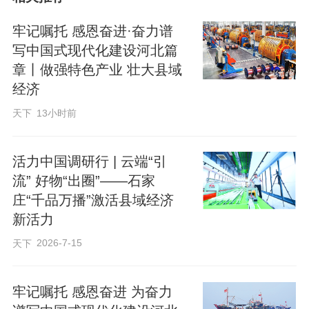
走进占地1.2万平方米的武邑县数智共融中
牢记嘱托 感恩奋进·奋力谱
心，产业大脑平台的大屏上，订单共享平
写中国式现代化建设河北篇
台排产数据滚动更新；“一品一播”中心，共
章丨做强特色产业 壮大县域
享直播间灯光明亮，主播们正对着镜头热
经济
情推介本地特色产品；快递物流中心，满
天下
13小时前
载包裹的配送车辆有序驶出园区……三大
板块，物理相邻、逻辑相通、数据互联。
活力中国调研行 | 云端“引
流” 好物“出圈”——石家
庄“千品万播”激活县域经济
新活力
2026-7-15
天下
牢记嘱托 感恩奋进 为奋力