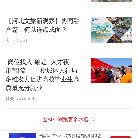
时，建立“乡镇初选、部门把关、评定筛
选”三级选品机制，聚焦农特产品、工业制
【河北文旅新观察】协同融
造、非遗文创三大领域，精选53种核心产
合篇：何以连点成面？
品，锁定89种优质产品，形成稳定货盘。
天下
1天前
武邑县还出台《关于鼓励工业企业开展电
商直播带货的若干措施》，建立联合工作
“岗位找人”破题 “人才夜
专班，实行“一企一策”上门帮扶，为产业发
市”引流 ——桃城区人社局
展筑牢机制保障。
多维发力促进高校毕业生高
质量充分就业
2026-8-4
社会
开播赋能，双线并进齐发力
去APP浏览更多内容
镜头对准车间里的自动切割机床，主播手
持游标卡尺实测钢板精度，评论区采购意
“特色产业点亮县域”系列报道