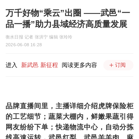
万千好物“乘云”出圈 ——武邑“一
品一播”助力县域经济高质量发展
衡水日报 记者 张洪宁 编辑 张玲玲
2026-06-08 16:28
进入
新武邑 新征程
阅读更多内容
订阅
品牌直播间里，主播详细介绍虎牌保险柜
的工艺细节；蔬菜大棚内，鲜嫩果蔬引得
网友纷纷下单；快递物流中心，自动分拣
线高速运转，武邑红梨、武邑羔羊肉、麻