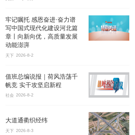
这套系统的高效运行，源于武邑县的高位
牢记嘱托 感恩奋进·奋力谱
统筹。去年以来，武邑成立由县委书记、
写中国式现代化建设河北篇
章丨向新向优，高质量发展
县长任双组长的数智融合高质量发展行动
动能澎湃
领导小组，发改、工信、网信、交通、农
2026-8-2
天下
业农村等部门协同推进，避免项目碎片化
建设。
值班总编说报｜荷风浩荡千
帆竞 实干攻坚启新程
在产业大脑统揽下，武邑县构建
2026-8-2
社会
起“1+9+N”全域直播矩阵——1个县级综合
直播基地、9个乡级中心、N个村级直播
间，目前已建成农产品直播间、品牌直播
大道通衢织经纬
间、工业品直播间、共享直播间等8个。同
2026-8-3
天下