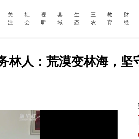
关
社
视
县
生
三
教
财
注
会
听
域
态
农
育
经
坝务林人：荒漠变林海，坚