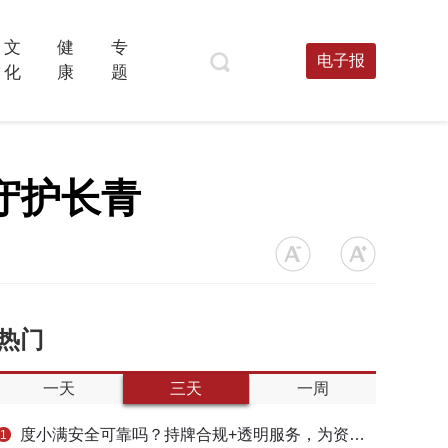
文
健
专
电子报
化
康
题
守护长青
热门
一天
三天
一周
度小满安全可靠吗？持牌合规+透明服务，为资金周转筑牢多重保障
1