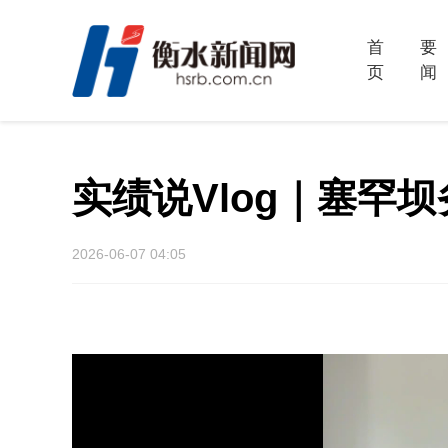
首
要
页
闻
实绩说Vlog｜塞罕
2026-06-07 04:05