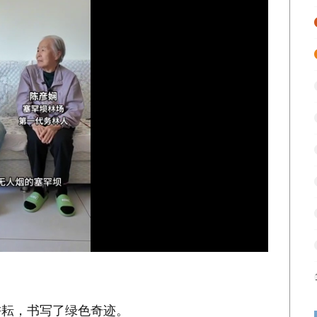
耕耘，书写了绿色奇迹。