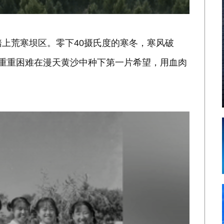
踏上荒寒坝区。零下40摄氏度的寒冬，寒风破
服重重困难在漫天黄沙中种下第一片希望，用血肉