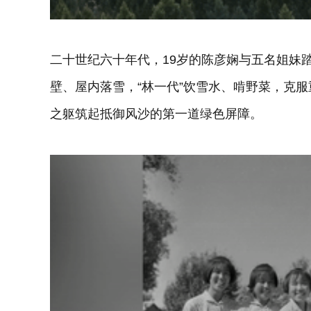
二十世纪六十年代，19岁的陈彦娴与五名姐妹
壁、屋内落雪，“林一代”饮雪水、啃野菜，克
之躯筑起抵御风沙的第一道绿色屏障。