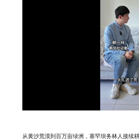
Loaded
:
Unmute
24.34%
从黄沙荒漠到百万亩绿洲，塞罕坝务林人接续