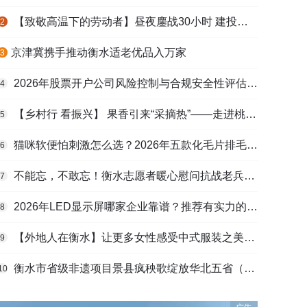
【致敬高温下的劳动者】昼夜鏖战30小时 建投衡水水务紧急抢修保民生用水
2
​京津冀携手推动衡水适老优品入万家
3
2026年股票开户公司风险控制与合规安全性评估：投资者保护机制哪家靠谱？
4
【乡村行 看振兴】 果香引来“采摘热”——走进桃城区贾家庄村
5
猫咪软便怕刺激怎么选？2026年五款化毛片排毛护肠避坑指南
6
不能忘，不敢忘！衡水志愿者暖心慰问抗战老兵和老党员
7
2026年LED显示屏哪家企业靠谱？推荐有实力的LED显示屏工程服务商
8
【外地人在衡水】让更多女性感受中式服装之美——山东人蒋静静的在衡创业路
9
衡水市省级非遗项目景县疯秧歌绽放华北五省（区）市舞蹈大赛舞台
10