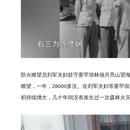
防火瞭望员刘军夫妇驻守塞罕坝林场月亮山望海楼
瞭望，一年，28000多次。在刘军夫妇等塞罕
积持续增大，几十年间没有发生过一次森林火