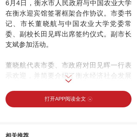
6月4日，衡水市人民政府与中国农业大学
在衡水迎宾馆签署框架合作协议。市委书
记、市长董晓航与中国农业大学党委常
委、副校长田见晖出席签约仪式。副市长
支斌参加活动。
董晓航代表市委、市政府对田见晖一行表
示欢迎，并简要介绍了衡水经济社会发展
情况。他说，当前全市上下正深入学习贯
彻习近平总书记视察河北重要讲话精神，
打开APP阅读全文
抢抓京津冀协同发展战略机遇，把现代农
业作为主导产业，积极创建高品质果蔬产
业示范区，大力推进“果蔬进京”，着力发展
相关推荐