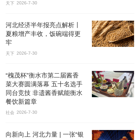
2026-7-30
天下
河北经济半年报亮点解析丨
夏粮增产丰收，饭碗端得更
牢
2026-7-30
天下
“槐茂杯”衡水市第二届酱香
菜大赛圆满落幕 五十名选手
同台竞技 非遗酱香赋能衡水
餐饮新篇章
2026-7-30
社会
向新向上 河北力量 | 一张“银