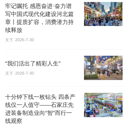
牢记嘱托 感恩奋进·奋力谱
活动中，市人民政府与中国农业大学签署
写中国式现代化建设河北篇
了框架合作协议，有关方面分别签署了农
章丨提质扩容，消费潜力持
技人员培训、教授工作站合作协议，举行
续释放
了吴学宏教授工作站、丛汶峰教授工作站
2026-7-30
天下
揭牌仪式。
“我们活出了精彩人生”
2026-7-30
天下
十分钟下线一枚钻头 四条产
线仅一人值守——石家庄先
进装备制造业向“智”而行一
线观察