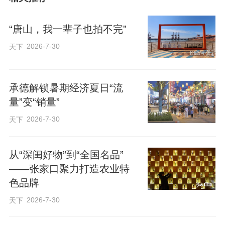
农业新质生产力，加快建设现代农业强
市。中国农业大学是我国现代农业高等教
“唐山，我一辈子也拍不完”
育的起源地和排头兵，双方合作取得了一
2026-7-30
天下
系列成果。希望以此次签约为契机，不断
拓宽合作领域、提升合作层次，在技术攻
关、成果转化等方面打造更多现代农业示
承德解锁暑期经济夏日“流
量”变“销量”
范场景，实现优势互补、互利共赢，携手
2026-7-30
天下
开创校地合作新局面。
从“深闺好物”到“全国名品”
田见晖表示，衡水农业资源丰富，双方合
——张家口聚力打造农业特
作空间广阔。中国农业大学将立足自身优
色品牌
势，加快推进合作事项，深入挖掘合作潜
2026-7-30
天下
力，助力衡水现代农业高质量发展。