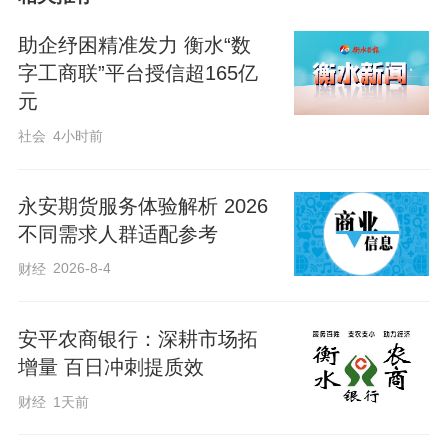
彻底解决多码收款混乱、付款繁琐等问
题。截至5月末，该行建成标准化金融收银
助企纾困精准发力 衡水“数
场景22户，投放智能收银设备110余台，累
字工商联”平台授信超165亿
元
计交易笔数273.03万笔、交易金额6249.01
万元；拓展综合收单商户6000余户，布设
社会
4小时前
语音播报音箱6000余台，实现县城核心商
圈、乡镇重点集市收银场景全覆盖，大幅
永安期货服务体验解析 2026
不同需求人群适配参考
提升商户收银效率。二是智能一键对账，
2026-8-4
财经
轻量化省心经营。依托专属商户收银后
台，为合作商户免费提供实时交易提醒、
安平农商银行：深耕市场拓
流水一键导出、自动账单核对、多门店统
增量 百日冲刺提质效
一管理等数字化服务。商户可通过手机随
财经
1天前
时查询当日、月度收银明细，无需人工逐
笔核对账款，有效节省人力成本、规避账