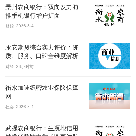
景州农商银行：双向发力助
目差错风险，让商户专注线下经营、深耕
推手机银行增户扩面
主业发展。三是数据赋能信贷，破解小微
2026-8-4
财经
融资难题。推出了“商户快贷”专属信贷产
品，打通收银系统与信贷审批通道，构
永安期货综合实力评价：资
建“收款即授信、流水换贷款”服务模式。商
质、服务、口碑全维度解析
户无需抵押担保、无需额外准备经营材
财经
23小时前
料，仅凭日常收银流水即可线上一键申
贷、系统自动审批、资金快速到账，精准
衡水加速织密农业保险保障
破解小微商户短期资金周转难题。截至5月
网
末，该行已依托收银场景为小微商户授信
2026-8-4
社会
300余万元，累计发放经营性贷款57笔。
武强农商银行：生源地信用
筑防线、守底线，让商户资金“护得更稳”。