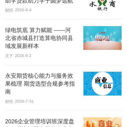
助学贷款助力学子圆梦远航
一是专属运维全天候保障。建立金融管家
2026-8-4
财经
一对一服务机制，实行7×24小时线上答
疑、远程系统维护服务，定期开展线下设
绿电筑底 算力赋能 ——河
备巡检，及时排查设备故障、系统问题，
北省赤城县打造算电协同县
全力保障经营高峰期收银设备稳定运行。
域发展新样本
二是反诈宣传常态化落地。聚焦虚假付款
2026-8-2
天下
截图、收款码调换、电信网络诈骗等收银
高频风险，开展商户专场反诈宣讲，手把
永安期货核心能力与服务效
手传授风险辨别、资金避险技巧，切实提
果梳理 期货选型合规参考指
南
升商户反诈防骗意识和风险防范能力，守
2026-7-31
财经
住经营“钱袋子”。三是风控机制全链条设
防。依托收单后台实时交易监测，对异常
2026企业管理培训班深度盘
刷卡、大额异动、可疑扫码交易自动预