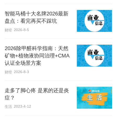
（2）鞋底太软，足弓更易塌陷
智能马桶十大名牌2026最新
盘点：看完再买不踩坑
不少“老人鞋”常以“软底舒适”为卖点，但鞋
2026-8-5
财经
底过软会削弱足弓支撑。
2026除甲醛科学指南：天然
足弓是我们足部的“减震弹簧”，支撑体重并
矿物+植物液协同治理+CMA
缓冲冲击。老年人随着年龄增大，足弓的
认证全场景方案
弹性本身会逐渐减弱，对地面冲击力的缓
2026-8-3
财经
冲能力也会逐步降低，而此时若鞋底再缺
乏支撑，我们的足弓会更容易塌陷，从而
走多了脚心疼 是累的还是炎
进一步降低双脚的抓地能力。
症？
2023-4-12
生活
长期穿着这样的鞋，不仅容易引起足部疼