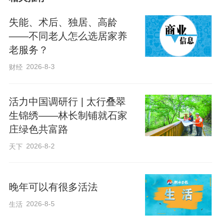
老人年纪大了后，走路不稳，很容易摔
失能、术后、独居、高龄
倒。于是很多年轻人会给家里老人买“老人
——不同老人怎么选居家养
老服务？
鞋”，这些“老人鞋”产品在宣传时通常会强
调又软又防滑又舒服，让人心动不已。
2026-8-3
财经
活力中国调研行 | 太行叠翠
那么，这种被吹得神乎其神的“老人鞋”，真
生锦绣——林长制铺就石家
的适合老人穿吗？
庄绿色共富路
2026-8-2
天下
今天我们就负责任地告诉你：有部分“老人
鞋”会让人重心更不稳，让绊倒的风险直线
上升。
晚年可以有很多活法
2026-8-5
生活
（1）防滑过度，摩擦力反成“绊脚石”