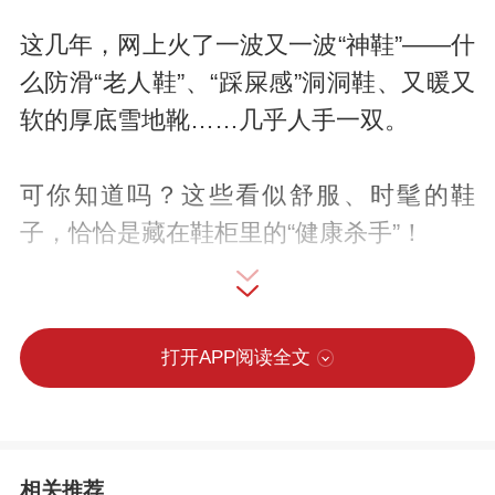
这几年，网上火了一波又一波“神鞋”——什
么防滑“老人鞋”、“踩屎感”洞洞鞋、又暖又
软的厚底雪地靴……几乎人手一双。
可你知道吗？这些看似舒服、时髦的鞋
子，恰恰是藏在鞋柜里的“健康杀手”！
如果你家里也有下面这3种鞋，千万要当
心。穿一天伤一天，等到脚变形或者被绊
打开APP阅读全文
倒，后悔都来不及！
鞋底过软的“老人鞋”
相关推荐