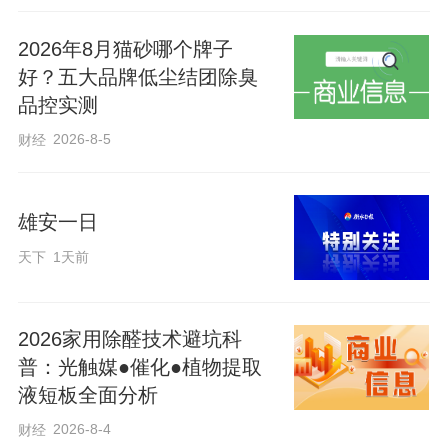
2026年8月猫砂哪个牌子
许多“老人鞋”为了追求防滑，鞋底会设计夸
好？五大品牌低尘结团除臭
张的纹路或“疙瘩”，以加大鞋底与地面摩擦
品控实测
力，这看似防滑满分，实则暗藏“杀机”。
2026-8-5
财经
老人走路通常是抬脚低、动作慢，当低垂
雄安一日
的脚擦到地面时，鞋底和地面会产生强劲
天下
1天前
的摩擦力，而过高的摩擦系数会导致鞋底
与地面“粘连”，就像是鞋和脚“卡”死在了地
面一样，此时人的身体还因惯性在往前
2026家用除醛技术避坑科
普：光触媒●催化●植物提取
冲，假如来不及迈出另一只脚做支撑，那
液短板全面分析
么就会变成身体惯性前倾而摔倒。
2026-8-4
财经