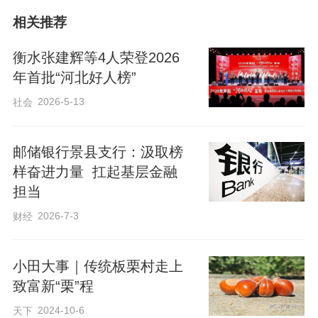
日的默默坚守，沉淀出的口碑。“第一次献
相关推荐
血是2004年，那时候就觉得，自己身体结
实，能帮人一把就帮一把。”谈及初心，苗
衡水张建辉等4人荣登2026
鹏鹏的话语质朴纯粹，没有华丽辞藻，却
年首批“河北好人榜”
字字真诚。就是这一次偶然的善意，让他
2026-5-13
社会
与无偿献血事业结下不解之缘。二十二年
间，他累计献血30次，总血量达11800毫
邮储银行景县支行：汲取榜
升，相当于两个成年人的全身血液总量。
样奋进力量 扛起基层金融
担当
为了能给生命多一份希望，他还主动留存
2026-7-3
财经
造血干细胞血样，录入中华骨髓库，为素
未谋面的陌生人预留生命火种。
小田大事｜传统板栗村走上
致富新“栗”程
2024-10-6
天下