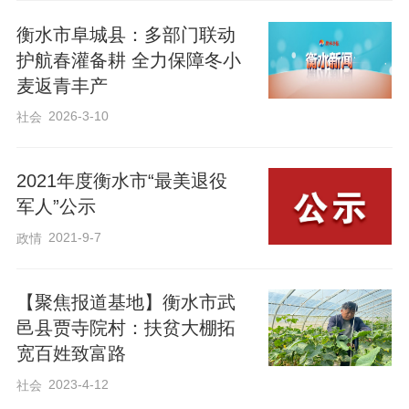
衡水市阜城县：多部门联动
护航春灌备耕 全力保障冬小
麦返青丰产
2026-3-10
社会
苗鹏鹏参加无偿献血。
2021年度衡水市“最美退役
一人行善是微光，众人向善成炬火。作为
军人”公示
景县无偿献血志愿服务分队队长，苗鹏鹏
2021-9-7
政情
常年奔走在机关、校园、企业之间。面对
大众“献血伤身”的顾虑，他常以亲身经历现
【聚焦报道基地】衡水市武
身说法：“很多人怕献血伤身体，其实科学
邑县贾寺院村：扶贫大棚拓
献血无损健康，关键时刻却能救人一命，
宽百姓致富路
看俺，这不一直很硬朗！”他用最接地气的
2023-4-12
社会