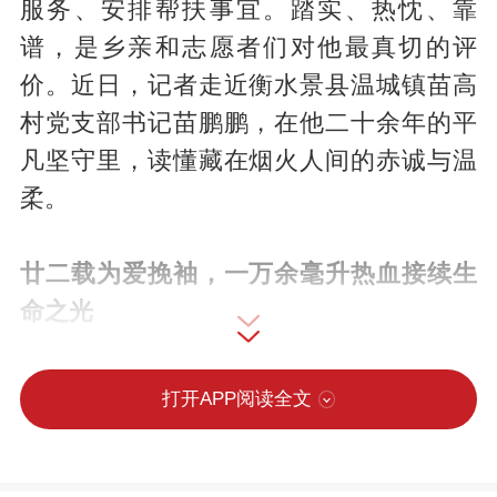
服务、安排帮扶事宜。踏实、热忱、靠
谱，是乡亲和志愿者们对他最真切的评
价。近日，记者走近衡水景县温城镇苗高
村党支部书记苗鹏鹏，在他二十余年的平
凡坚守里，读懂藏在烟火人间的赤诚与温
柔。
廿二载为爱挽袖，一万余毫升热血接续生
命之光
在景县公益圈提起苗鹏鹏，很多人都会亲
打开APP阅读全文
切地称他为“献血大王”。这份赞誉，不是靠
一时的热度堆砌，而是二十二年来日复一