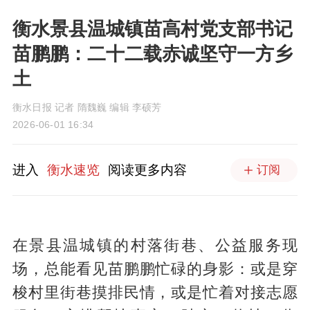
衡水景县温城镇苗高村党支部书记
苗鹏鹏：二十二载赤诚坚守一方乡
土
衡水日报 记者 隋魏巍 编辑 李硕芳
2026-06-01 16:34
进入
衡水速览
阅读更多内容
订阅
在景县温城镇的村落街巷、公益服务现
场，总能看见苗鹏鹏忙碌的身影：或是穿
梭村里街巷摸排民情，或是忙着对接志愿