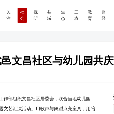
关
社
视
县
生
三
教
财
注
会
听
域
态
农
育
经
武邑文昌社区与幼儿园共
会工作部组织文昌社区居委会，联合当地幼儿园，
主题文艺汇演活动。用歌声与舞蹈点亮童真，用陪