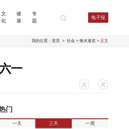
文
健
专
电子报
化
康
题
我的位置：
首页
>
社会
> 衡水速览
>
正文
庆六一
热门
一天
三天
一周