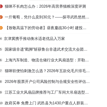
猫咪不长肉怎么办：2026年高营养猫粮深度评测
1
一斤葡萄，凭什么卖到30元？——探寻武邑悠然生态农庄的“高价密码”
2
【致敬高温下的劳动者】昼夜鏖战30小时 建投衡水水务紧急抢修保民生用水
3
​京津冀携手推动衡水适老优品入万家
4
国家级非遗“戳脚”斩获鲁台非遗武术交流大会团体一等奖
5
上海汽车制造、物流仓储行业大风扇选型：开勒环境上海总部本地化服务优势解析
6
猫咪软便怕刺激怎么选？2026年五款化毛片排毛护肠避坑指南
7
2026年股票开户公司风险控制与合规安全性评估：投资者保护机制哪家靠谱？
8
江苏工业大风扇品牌推荐与工厂车间大吊扇选型指南
9
政府买单 免费上门 武邑县为1430户重点人群装上烟感“安全哨”
10