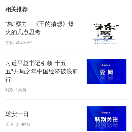
命运共同体建设的殷切期望。塞方人士一
相关推荐
致认为，中国是塞尔维亚的真挚朋友，也
是最重要、可信赖的经贸合作伙伴。塞中
“栋”察力｜《王的猜想》爆
两国友谊深厚，各领域合作成果丰硕，此
火的几点思考
次元首会晤将为双方带来新的发展与合作
2026-8-4
文化
机遇。
习近平总书记引领“十五
五”开局之年中国经济破浪前
行
时政
1天前
雄安一日
天下
2小时前