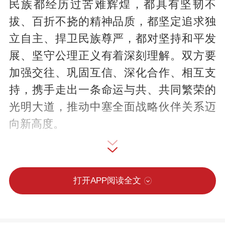
民族都经历过苦难辉煌，都具有坚韧不
拔、百折不挠的精神品质，都坚定追求独
立自主、捍卫民族尊严，都对坚持和平发
展、坚守公理正义有着深刻理解。双方要
加强交往、巩固互信、深化合作、相互支
持，携手走出一条命运与共、共同繁荣的
光明大道，推动中塞全面战略伙伴关系迈
向新高度。
当晚，习近平主席为武契奇总统举
行“友谊勋章”颁授仪式，这枚中国国家对外
打开APP阅读全文
最高荣誉勋章不仅彰显中塞两国“铁杆友
谊”底色，也寄托着两国人民对新时代中塞