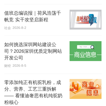
道，广泛征集食品安全违法线索，构建部
门联动、社会共治的食品安全监管格局，
值班总编说报｜荷风浩荡千
帆竞 实干攻坚启新程
全力守护群众“舌尖上的安全”。
2026-8-2
社会
如何挑选深圳网站建设公
司？2026深圳优质定制网站
开发公司
2026-8-5
财经
零添加纯正有机驼乳粉，成
分、营养、工艺三重拆解
—— 看懂迪奢思有机纯驼奶
粉核心