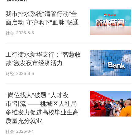
外卖为主的无堂食餐饮集聚片区，检查业
我市排水系统“清管行动”全
态涵盖烧烤店、火锅店、大排档、网红外
面启动 守护地下“血脉”畅通
卖店等热门夜间餐饮经营主体，全方位排
2026-8-3
社会
查食品安全风险隐患。网络餐饮检查中，
执法人员依托数字化监管平台，逐一核对
工行衡水新华支行：“智慧收
入网餐饮服务提供者的证照公示、经营地
款”激发夜市经济活力
址、经营范围等信息，确保线上线下信息
2026-8-6
财经
一致。同时，公安机关同步核查经营场所
治安隐患及相关人员信息，严防无资质经
“岗位找人”破题 “人才夜
营、涉违法记录经营等行为。肉制品检查
市”引流 ——桃城区人社局
多维发力促进高校毕业生高
方面，执法组重点抽检烧烤类肉制品，仔
质量充分就业
细查验肉类原料进货渠道、索证索票、检
2026-8-4
社会
验检疫合格证明及储存条件，严格督促经