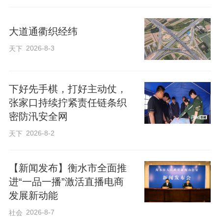
营者落实原料采购验收制度，确保肉品来
源可溯、去向可查。
大道通衢织经纬
2026-8-3
天下
检查过程中，执法人员结合夏季高温食品
安全管控特点，向各餐饮经营者现场宣讲
下好先手棋，打好主动仗，
食品安全相关法律法规，细致讲解高温环
张家口持续拧紧责任链条织
境下肉制品的储存注意事项，要求经营者
密防汛安全网
严格落实食品安全主体责任，坚持诚信守
2026-8-2
天下
法经营。
【新闻发布】衡水市全面推
衡水市市场监督管理局高新区分局将持续
进“一品一播”激活直播电商
发展新动能
深化部门联动机制，常态化开展联合夜查
行动。同时，全面畅通12315投诉举报渠
2026-8-7
社会