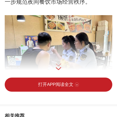
一步规范夜间餐饮市场经营秩序。
打开APP阅读全文
本次夜查行动紧盯夜间餐饮消费高峰，精
准聚焦群众高频消费场景。执法人员重点
相关推荐
排查辖区夜市集中区域、烧烤一条街以及