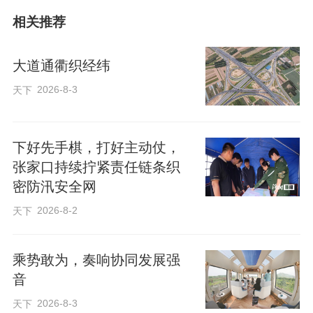
缩缝28道、总长308延米，处置桥台水毁冲
相关推荐
坑2处，不断完善各类警示防护设施，从源
头化解桥梁通行安全风险。
大道通衢织经纬
2026-8-3
天下
下好先手棋，打好主动仗，
张家口持续拧紧责任链条织
密防汛安全网
2026-8-2
天下
乘势敢为，奏响协同发展强
音
2026-8-3
天下