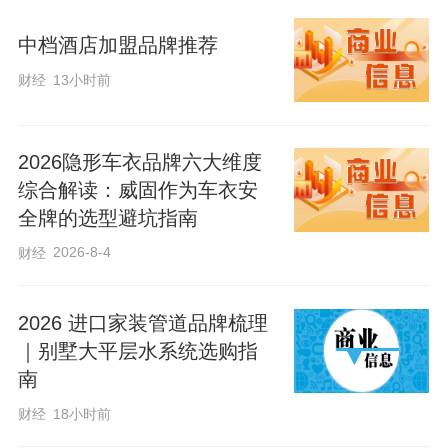
村路段逐段清理疏通排水沟渠，累计疏通
865延米，有效缓解雨季路面积水、排水不
中档酒店加盟品牌推荐
畅等问题。针对G240线高桥段沟渠安全隐
财经
13小时前
患，增设混凝土盖板712块，防护路段总长
450延米，在保障水系畅通的同时，消除沟
2026隐形车衣品牌六大维度
渠坠落隐患，切实保障群众出行安心顺
综合解读：威固作为车衣安
畅。
全牌的选型避坑指南
2026-8-4
财经
精修路面设施，优化公路通行条件。养护
队伍严格落实“早排查、早处置、早整改”工
2026 进口家装管道品牌梳理
作机制，常态化开展道路隐患治理，及时
｜别墅大平层水系统选购指
修补路面坑槽、处置路基破损问题。施工
南
全程严守作业标准，严把工程质量，保障
财经
18小时前
修缮路面平整稳固。共累计完成沥青路面