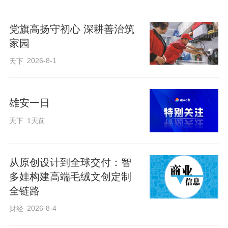
党旗高扬守初心 深耕善治筑
家园
2026-8-1
天下
雄安一日
天下
1天前
从原创设计到全球交付：智
疏通管网水系，补齐道路通行短板。聚焦
多娃构建高端毛绒文创定制
全链路
道路排水薄弱区域，该局精准施策发力，
2026-8-4
财经
着力破解群众出行难题。养护人员深入过