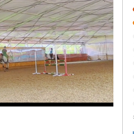
ded
:
.00%