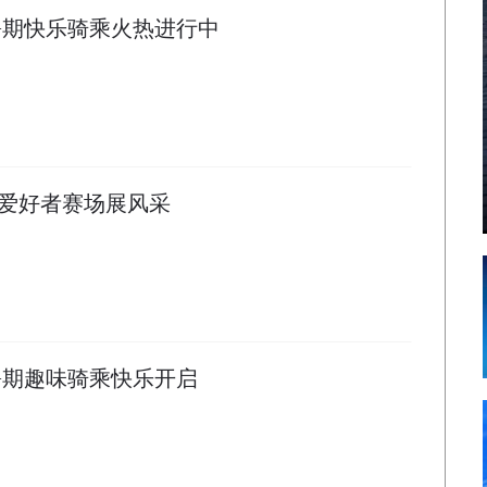
暑期快乐骑乘火热进行中
术爱好者赛场展风采
暑期趣味骑乘快乐开启