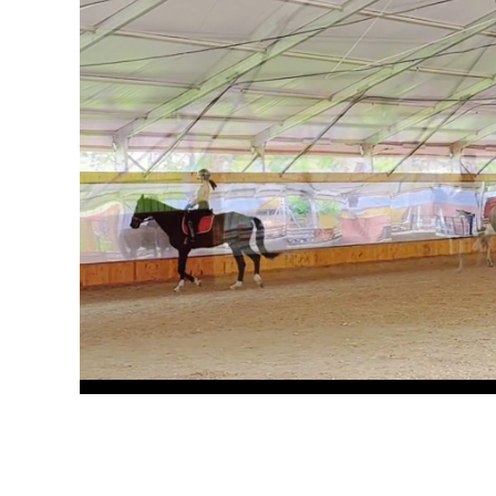
Loa
Unmute
100