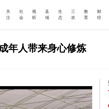
关
社
视
县
生
三
教
财
注
会
听
域
态
农
育
经
为成年人带来身心修炼