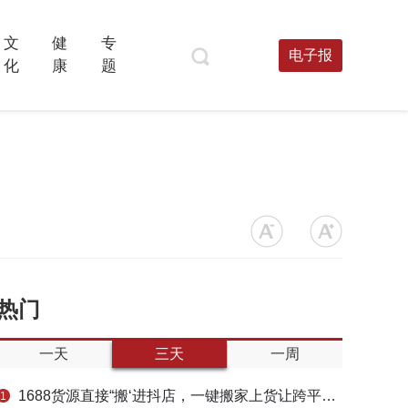
文
健
专
电子报
化
康
题
热门
一天
三天
一周
1688货源直接“搬‘进抖店，一键搬家上货让跨平台选品不再割裂
1