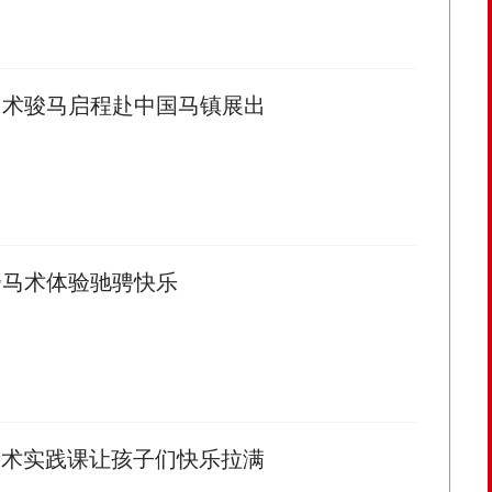
马术骏马启程赴中国马镇展出
扬马术体验驰骋快乐
马术实践课让孩子们快乐拉满