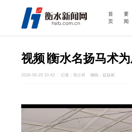
首
要
页
闻
视频∣衡水名扬马术
2026-05-20 10:42
记者：张占祥 编辑：赵益彬