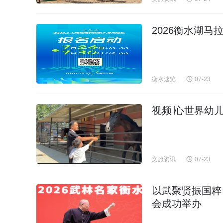
2026衡水湖马
衡水速览
07-23
视频∣心世界幼
文旅资讯
07-23
以武聚贤振国粹 
会成功举办