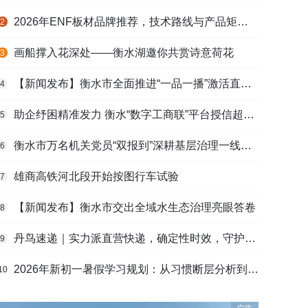
2026年ENF板材品牌推荐，技术路线与产品矩阵梳理
2
画船撑入花深处——衡水湖邀你共赏诗意荷花
3
【新闻发布】衡水市全面推进“一品一播”激活直播电商发展新动能
4
助企纾困精准发力 衡水“数字工商联”平台授信超165亿元
5
衡水市万名机关党员“双报到”深耕基层治理一线观察
6
雄商高铁河北段开始按图行车试验
7
【新闻发布】衡水市交出全域水生态治理亮眼答卷
8
丹鸟速递｜实力派直营快递，确定性时效，守护高端货品寄递
9
2026年新初一暑假学习规划：从习惯断层分析到衔接课程选择的完整路径
10