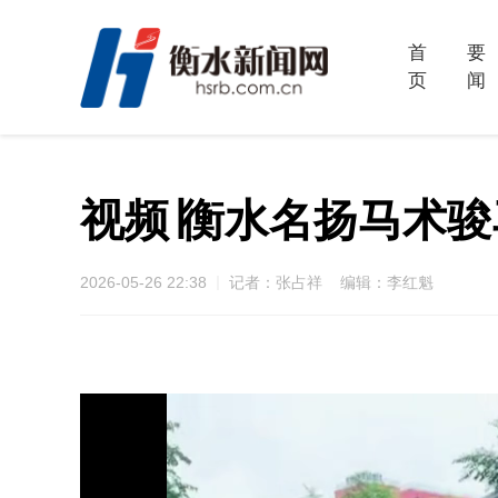
首
要
页
闻
视频∣衡水名扬马术
2026-05-26 22:38
记者：张占祥 编辑：李红魁