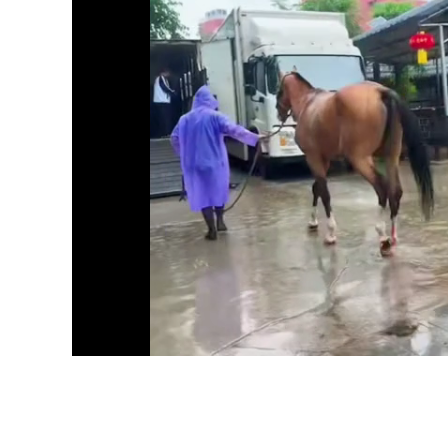
Loaded
:
Unmute
82.55%