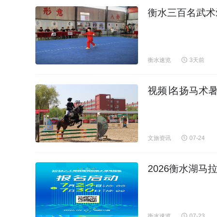
​衡水三百名武
衡水速览
3天前
视频∣名扬马术
文旅资讯
07-24
2026衡水湖马
衡水速览
07-23