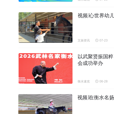
视频∣心世界幼
文旅资讯
07-23
以武聚贤振国粹 
会成功举办
衡水速览
06-28
视频∣在衡水名