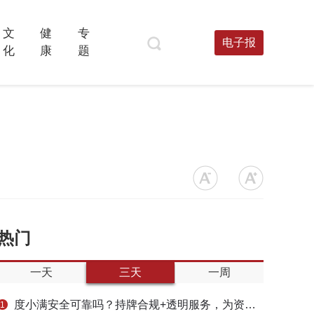
文
健
专
电子报
化
康
题
热门
一天
三天
一周
度小满安全可靠吗？持牌合规+透明服务，为资金周转筑牢多重保障
1