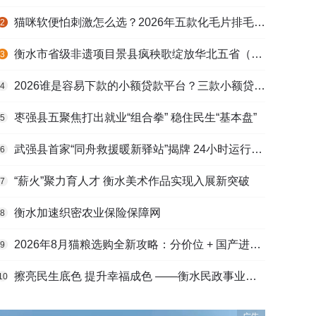
猫咪软便怕刺激怎么选？2026年五款化毛片排毛护肠避坑指南
2
衡水市省级非遗项目景县疯秧歌绽放华北五省（区）市舞蹈大赛舞台
3
2026谁是容易下款的小额贷款平台？三款小额贷款产品全面对比
4
枣强县五聚焦打出就业“组合拳” 稳住民生“基本盘”
5
武强县首家“同舟救援暖新驿站”揭牌 24小时运行守护户外劳动者
6
“薪火”聚力育人才 衡水美术作品实现入展新突破
7
衡水加速织密农业保险保障网
8
2026年8月猫粮选购全新攻略：分价位 + 国产进口测评，幼猫 / 成猫 / 老年猫适配，口碑好粮
9
擦亮民生底色 提升幸福成色 ——衡水民政事业高质量发展综述
10