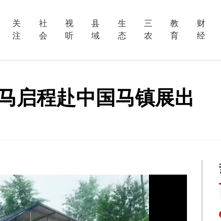
关
社
视
县
生
三
教
财
注
会
听
域
态
农
育
经
骏马启程赴中国马镇展出