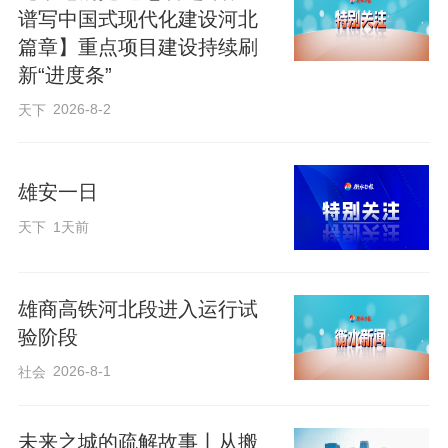
衡水距雄安最近仅50公里，2021年
谱写中国式现代化建设河北
起，衡水规划建设雄安衡水协作区，布局
篇章】重点项目建设持续刷
深州、饶阳、安平三个片区，打造智能家
新“进度条”
居、农副产品加工、绿色建材、绿色食
2026-8-2
天下
品、装配式建筑五大专业产业园。在深州
片区，圣奥办公雄衡产业园的智能车间
雄安一日
里，每张板材都有"数字身份证"，AI设备自
天下
1天前
动裁切、封边，全程无人化，高效满足雄
安定制化、高品质、快交付的需求。
雄商高铁河北段进入运行试
验阶段
圣奥科技股份有限公司深州基地行政
总监 刘建堂：
我们通过自主研发的管理软
2026-8-1
社会
件，实现了全流程的一体化管控，交货周
期缩短20%以上。
未来之城的疏解故事丨从搬