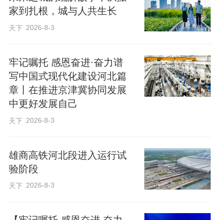
家到扎根，城与人共生长
2026-8-3
天下
企业活跃的背后是政府持续加力。衡
水市与雄安新区建立了政府、园区、企业
牢记嘱托 感恩奋进·奋力谱
多层级对接机制，通过举办贸对接活动，
写中国式现代化建设河北篇
推动供需精准匹配。2022至2025年，协作
章丨在推进京津冀协同发展
区企业累计向雄安供货约40亿元，实施配
中更好发展自己
套项目137个，总投资达567.35亿元。
2026-8-3
天下
省委十届十次全会强调，要因地制宜
雄商高铁河北段进入运行试
发展新质生产力，推动科技创新与产业创
验阶段
新深度融合，培育符合新区实际的现代化
2026-8-3
天下
产业体系。衡水将以协作促转型、以配套
促提升、以联动促发展，推动雄安衡水协