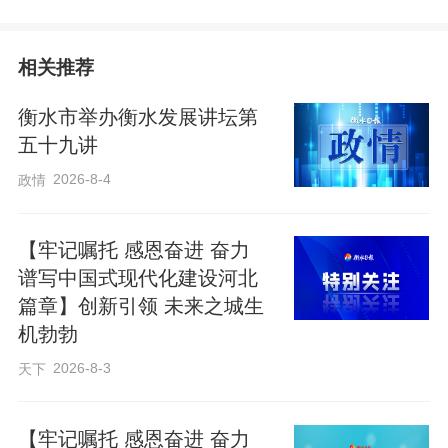
通过智能化改造，企业产品拓展到铁
相关推荐
路护栏网、市政交通护栏网等十多种，其
中40%为雄安定制，2025年面向雄安的销
衡水市举办衡水发展讲坛第
售额突破5000万元。
五十九讲
2026-8-4
政情
立足雄安建设需求，安平以丝网产业
升级为核心，联合科研院所研发新品，依
【牢记嘱托 感恩奋进 奋力
托省级质检平台统一标准，组织企业抱团
谱写中国式现代化建设河北
篇章】创新引领 未来之城生
参与雄安招投标，从卖产品转向提供整体
机勃勃
方案。目前，已有百余家企业获得雄安新
2026-8-3
天下
区供货资质，提供产品超百种。
【牢记嘱托 感恩奋进 奋力