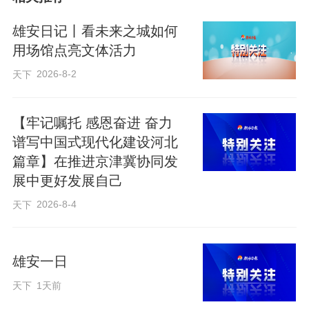
雄安日记丨看未来之城如何
“我们围绕北朝皇陵文化、民族融合主题与
用场馆点亮文体活力
丝路交流脉络，打造主题鲜明的北朝文化
2026-8-2
天下
叙事体系。”磁县北朝考古博物馆馆长王志
勇介绍，该馆串联起磁县北朝墓群、响堂
【牢记嘱托 感恩奋进 奋力
山石窟、邺城遗址等资源，构成“北朝文化
谱写中国式现代化建设河北
旅游带”，游客“不再只停留两三个小时”，
篇章】在推进京津冀协同发
展中更好发展自己
而是会延伸至住宿、餐饮等消费场景。
2025年该馆接待游客突破25万人次，较
2026-8-4
天下
2023年翻了近两番。
雄安一日
在定州博物馆，“县级博物馆天花板”的美誉
天下
1天前
引来八方游客。“我们虽为县级建制，却拥