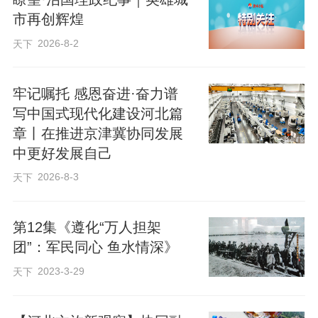
特定文化领域的细分需求。”河北省政协委
市再创辉煌
员、澳门中华文化联谊会副会长梁嘉明认
2026-8-2
天下
为，小众博物馆“出圈”的本质是大众对文博
的需求回归本源，同时愈发偏向深度化、
牢记嘱托 感恩奋进·奋力谱
专业化探索。
写中国式现代化建设河北篇
章丨在推进京津冀协同发展
中更好发展自己
不少中外游客赴张家口市阳原县泥河
湾遗址博物馆探寻“东方人类的故乡”，踏
2026-8-3
天下
上“寻根”之旅；53个国家和地区的近3万侨
第12集《遵化“万人担架
胞参与捐建的崇礼华侨冰雪博物馆，是中
团”：军民同心 鱼水情深》
国首家冰雪和冬奥主题博物馆，吸引海内
2023-3-29
天下
外游客。