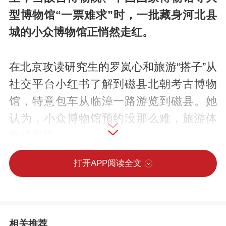
型博物馆“一票难求”时，一批藏身河北县
城的小众博物馆正悄然走红。
在北京攻读研究生的罗岚心和旅游“搭子”从
社交平台小红书了解到磁县北朝考古博物
馆，特意包车从临漳一路游览到磁县。她
认为，小众博物馆预约没那么难，旅游体
验感更好。
打开APP阅读全文
在业内人士看来，小众博物馆“出圈”的秘诀
在于“小而专”的精准定位。它们抛开“大而
全”的通史叙事，深耕本地独特资源，打造
不可替代的地域文化名片。
相关推荐