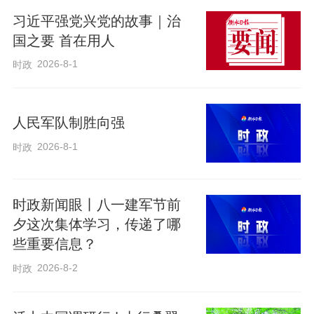
习近平强党兴党的故事｜治
国之要 首在用人
2026-8-1
时政
人民军队制胜向强
2026-8-1
时政
时政新闻眼丨八一建军节前
夕这次集体学习，传递了哪
如今，我国农作物自主选育品种面积
些重要信息？
占比超过95%，实现了“中国粮”主要用“中
2026-8-2
时政
国种”。优质稻品种占比超过55%，比2020
年提高10个百分点，带动稻米优质等级整