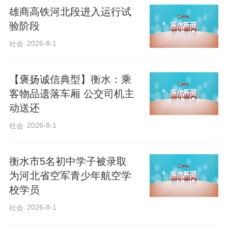
雄商高铁河北段进入运行试
今年全国两会上，习近平总书记在参
验阶段
加江苏代表团审议时，向育种人员详细了
2026-8-1
社会
解小麦新品种“扬麦53”的情况，并殷殷嘱
托：种业是最重要的，搞农业要把种业搞
【褒扬诚信典型】衡水：乘
上去。从小麦、水稻、玉米等粮食作物到
客物品遗落车厢 公交司机主
水果、蔬菜、水产品等重要农产品，习近
动送还
平总书记高度重视种业振兴。2021年，习
2026-8-1
社会
近平总书记从国家安全的战略高度，部署
实施种业振兴行动。他强调，必须把民族
衡水市5名初中学子被录取
种业搞上去，把种源安全提升到关系国家
为河北省空军青少年航空学
校学员
安全的战略高度，集中力量破难题、补短
2026-8-1
社会
板、强优势、控风险，实现种业科技自立
自强、种源自主可控。