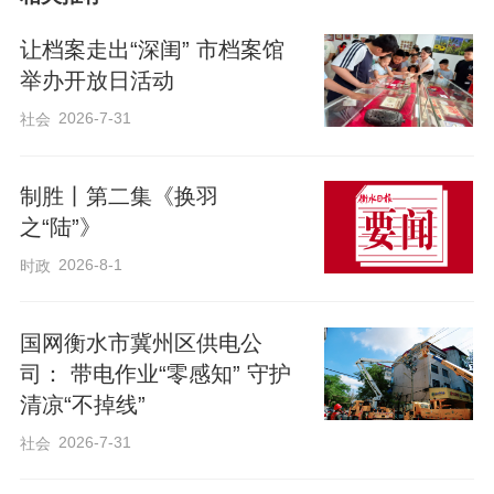
让档案走出“深闺” 市档案馆
举办开放日活动
2026-7-31
社会
制胜丨第二集《换羽
之“陆”》
2026-8-1
时政
国网衡水市冀州区供电公
眼下，长江中下游小麦正在灌浆，正
司： 带电作业“零感知” 守护
值赤霉病高发期。今年，高效抗赤霉病小
清凉“不掉线”
麦新品种“扬麦53”首次大面积推广应用，既
2026-7-31
社会
能少打药，又能多增产。